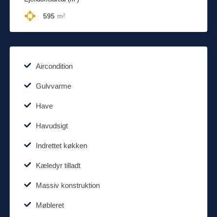
595
m²
Aircondition
Gulvvarme
Have
Havudsigt
Indrettet køkken
Kæledyr tilladt
Massiv konstruktion
Møbleret