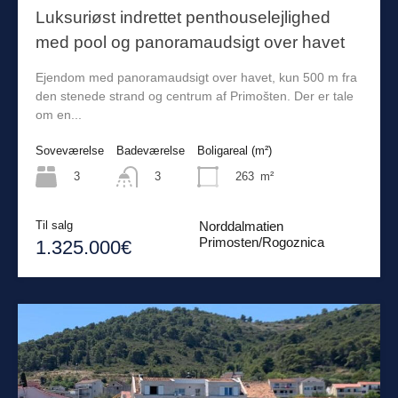
Luksuriøst indrettet penthouselejlighed
med pool og panoramaudsigt over havet
Ejendom med panoramaudsigt over havet, kun 500 m fra
den stenede strand og centrum af Primošten. Der er tale
om en...
Soveværelse
Badeværelse
Boligareal (m²)
3
263
m²
3
Til salg
Norddalmatien
Primosten/Rogoznica
1.325.000€