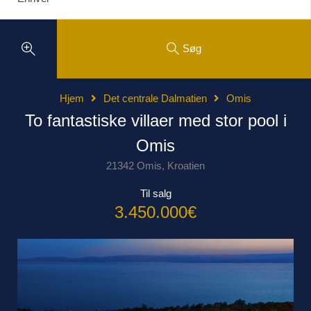
Søg
Hjem
Det centrale Dalmatien
Omis
To fantastiske villaer med stor pool i
Omis
21342 Omis, Kroatien
Til salg
3.450.000€