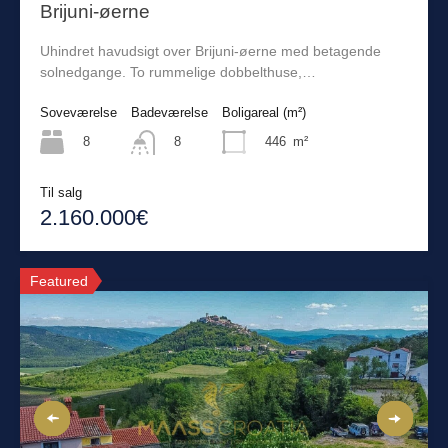
Brijuni-øerne
Uhindret havudsigt over Brijuni-øerne med betagende
solnedgange. To rummelige dobbelthuse,…
Soveværelse
Badeværelse
Boligareal (m²)
8
446
m²
8
Til salg
2.160.000€
Featured