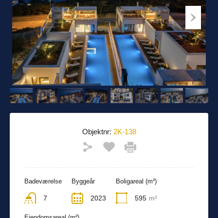
Objektnr:
2K-138
Badeværelse
Byggeår
Boligareal (m²)
7
2023
595
m²
Ejendomsareal (m²)