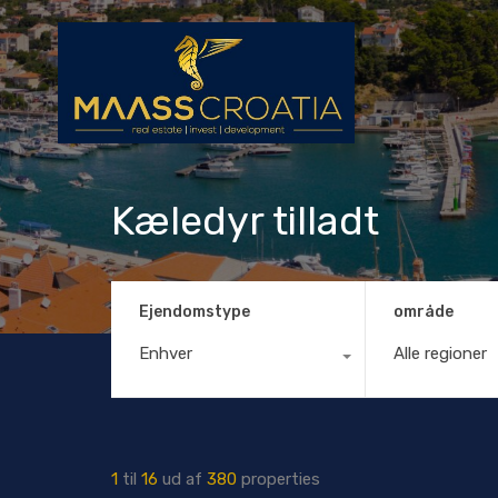
Kæledyr tilladt
Ejendomstype
område
Enhver
Alle regioner
1
til
16
ud af
380
properties