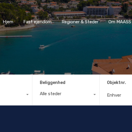
Hjem
Fast ejendom
Regioner & Steder
Om MA
Hjem
Fast ejendom
Regioner & Steder
Om MAASS 
Beliggenhed
Objektnr.
Alle steder