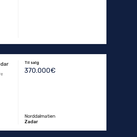
Til salg
adar
370.000€
re
Norddalmatien
Zadar