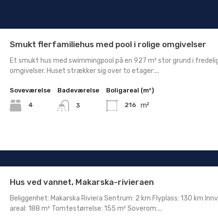
Smukt flerfamiliehus med pool i rolige omgivelser
Et smukt hus med swimmingpool på en 927 m² stor grund i fredeli
omgivelser. Huset strækker sig over to etager:...
Soveværelse
Badeværelse
Boligareal (m²)
m²
4
216
3
Hus ved vannet, Makarska-rivieraen
Beliggenhet: Makarska Riviera Sentrum: 2 km Flyplass: 130 km Inn
areal: 188 m² Tomtestørrelse: 155 m² Soverom:...