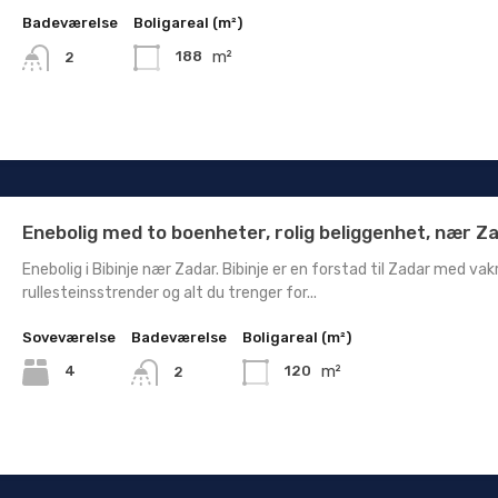
Badeværelse
Boligareal (m²)
m²
188
2
Enebolig med to boenheter, rolig beliggenhet, nær Z
Enebolig i Bibinje nær Zadar. Bibinje er en forstad til Zadar med vak
rullesteinsstrender og alt du trenger for...
Soveværelse
Badeværelse
Boligareal (m²)
m²
4
120
2