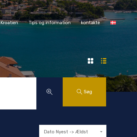
ASS Kroatien
Tips og information
kontakte
Kroatien
Tips og information
kontakte
Søg
Dato Nyest -> Ældst