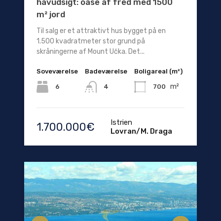
havudsigt: oase af fred med 1500
m² jord
Til salg er et attraktivt hus bygget på en
1.500 kvadratmeter stor grund på
skråningerne af Mount Učka. Det...
Soveværelse
Badeværelse
Boligareal (m²)
m²
6
700
4
Istrien
1.700.000€
Lovran/M. Draga