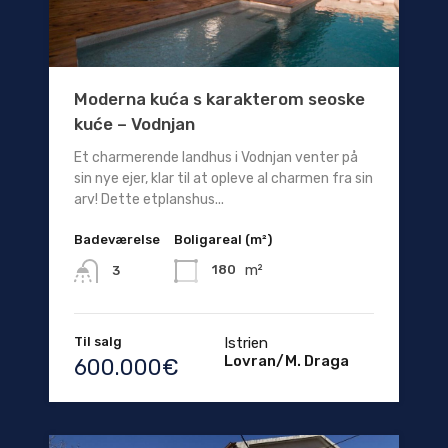
Moderna kuća s karakterom seoske
kuće – Vodnjan
Et charmerende landhus i Vodnjan venter på
sin nye ejer, klar til at opleve al charmen fra sin
arv! Dette etplanshus...
Badeværelse
Boligareal (m²)
m²
180
3
Til salg
Istrien
Lovran/M. Draga
600.000€