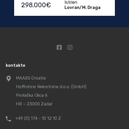
Istrien
298.000€
Lovran/M. Draga
kontakte
MAASS Croatia
Hoffrohne Nekretnine d.o.o. (GmbH)
Privlačka Ulica 6
HR – 23000 Zadar
+49 (0) 174 - 10 12 10 2