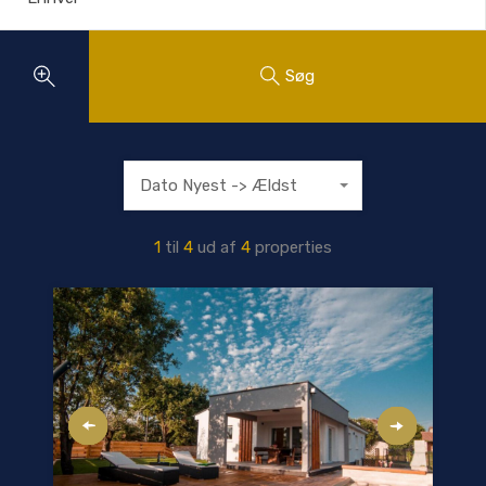
Søg
Dato Nyest -> Ældst
1
til
4
ud af
4
properties