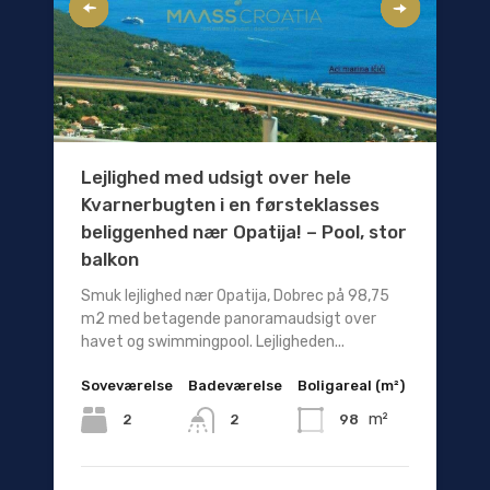
Lejlighed med udsigt over hele
Kvarnerbugten i en førsteklasses
beliggenhed nær Opatija! – Pool, stor
balkon
Smuk lejlighed nær Opatija, Dobrec på 98,75
m2 med betagende panoramaudsigt over
havet og swimmingpool. Lejligheden...
Soveværelse
Badeværelse
Boligareal (m²)
m²
2
98
2