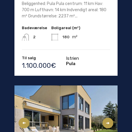
Beliggenhed: Pula Pula centrum: 11 km Hav:
700 m Lufthavn: 14 km Indvendigt areal: 180
m² Grundstørrelse: 2237 m²...
Badeværelse
Boligareal (m²)
m²
180
2
Til salg
Istrien
Pula
1.100.000€