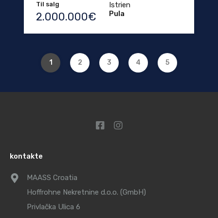
Til salg
Istrien
Pula
2.000.000€
1
2
3
4
5
kontakte
MAASS Croatia
Hoffrohne Nekretnine d.o.o. (GmbH)
Privlačka Ulica 6