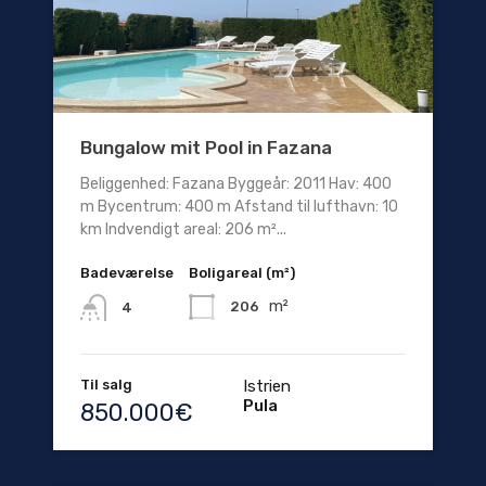
Bungalow mit Pool in Fazana
Beliggenhed: Fazana Byggeår: 2011 Hav: 400
m Bycentrum: 400 m Afstand til lufthavn: 10
km Indvendigt areal: 206 m²...
Badeværelse
Boligareal (m²)
m²
206
4
Til salg
Istrien
Pula
850.000€