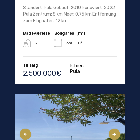
Standort: Pula Gebaut: 2010 Renoviert: 2022
Pula Zentrum: 8 km Meer: 0,75 km Entfernung
zum Flughafen: 12 km...
Badeværelse
Boligareal (m²)
m²
350
2
Til salg
Istrien
Pula
2.500.000€