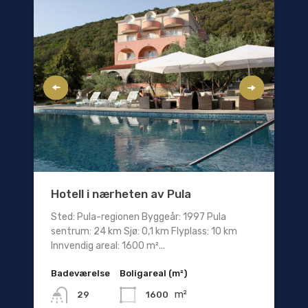
Hotell i nærheten av Pula
Sted: Pula-regionen Byggeår: 1997 Pula
sentrum: 24 km Sjø: 0,1 km Flyplass: 10 km
Innvendig areal: 1600 m²...
Badeværelse
Boligareal (m²)
m²
1600
29