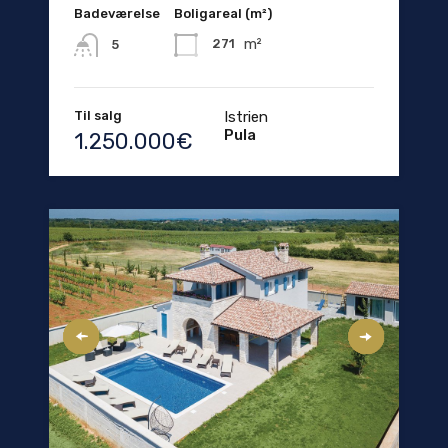
Badeværelse
Boligareal (m²)
m²
271
5
Til salg
Istrien
Pula
1.250.000€