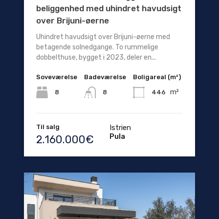
beliggenhed med uhindret havudsigt
over Brijuni-øerne
Uhindret havudsigt over Brijuni-øerne med
betagende solnedgange. To rummelige
dobbelthuse, bygget i 2023, deler en...
Soveværelse
Badeværelse
Boligareal (m²)
m²
8
446
8
Til salg
Istrien
Pula
2.160.000€