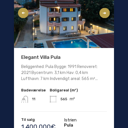
Elegant Villa Pula
Beliggenhed: Pula Bygge: 1991 Renoveret:
2021 Bycentrum: 3,1 km Hav: 0,4 km
Lufthavn: 7 km Indvendigt areal: 565 m²...
Badeværelse
Boligareal (m²)
m²
565
11
Til salg
Istrien
Pula
1.400.000€