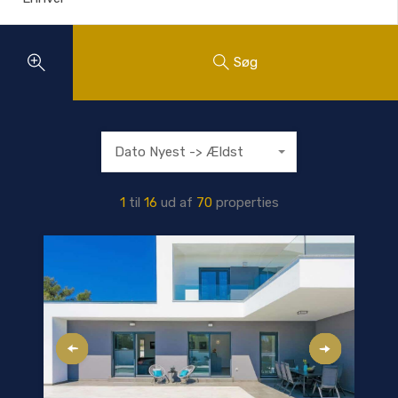
Søg
Dato Nyest -> Ældst
1
til
16
ud af
70
properties