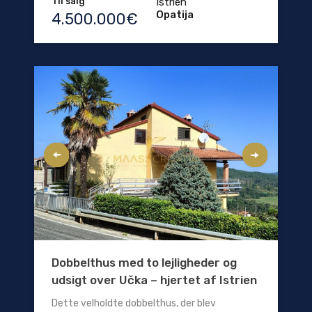
Til salg
Istrien
Opatija
4.500.000€
Dobbelthus med to lejligheder og
udsigt over Učka – hjertet af Istrien
Dette velholdte dobbelthus, der blev