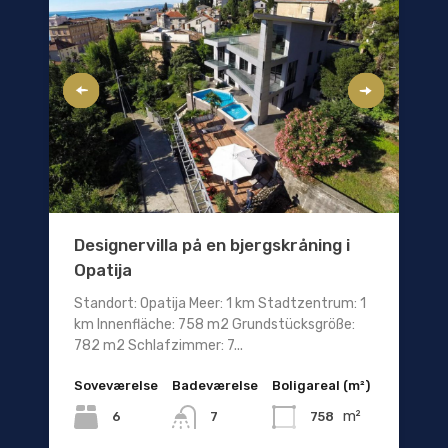
Designervilla på en bjergskråning i
Opatija
Standort: Opatija Meer: 1 km Stadtzentrum: 1
km Innenfläche: 758 m2 Grundstücksgröße:
782 m2 Schlafzimmer: 7...
Soveværelse
Badeværelse
Boligareal (m²)
m²
6
758
7