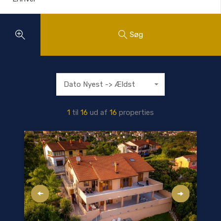
Søg
Dato Nyest -> Ældst
1
til
16
ud af
16
properties