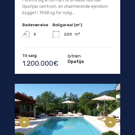
Forestil dig at bo i dette smukke hus nær
Opatijas centrum, en charmerende ejendom
bygget i 1968 og for nylig...
Badeværelse
Boligareal (m²)
m²
220
5
Til salg
Istrien
Opatija
1.200.000€