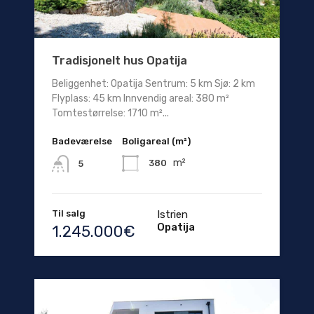
Tradisjonelt hus Opatija
Beliggenhet: Opatija Sentrum: 5 km Sjø: 2 km
Flyplass: 45 km Innvendig areal: 380 m²
Tomtestørrelse: 1710 m²...
Badeværelse
Boligareal (m²)
m²
380
5
Til salg
Istrien
Opatija
1.245.000€