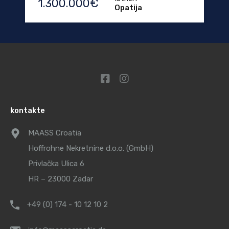
1.300.000€
Opatija
kontakte
MAASS Croatia
Hoffrohne Nekretnine d.o.o. (GmbH)
Privlačka Ulica 6
HR – 23000 Zadar
+49 (0) 174 - 10 12 10 2