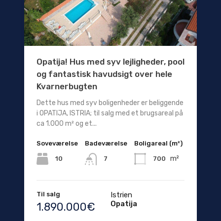
Opatija! Hus med syv lejligheder, pool
og fantastisk havudsigt over hele
Kvarnerbugten
Dette hus med syv boligenheder er beliggende
i OPATIJA, ISTRIA; til salg med et brugsareal på
ca 1.000 m² og et...
Soveværelse
Badeværelse
Boligareal (m²)
m²
10
700
7
Til salg
Istrien
Opatija
1.890.000€