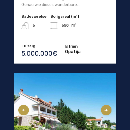
Genau wie dieses wunderbare...
Badeværelse
Boligareal (m²)
m²
650
6
Til salg
Istrien
Opatija
5.000.000€