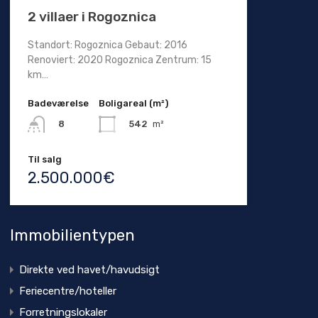
2 villaer i Rogoznica
Standort: Rogoznica Gebaut: 2016
Renoviert: 2020 Rogoznica Zentrum: 15
km…
Badeværelse
Boligareal (m²)
542
m²
8
Til salg
2.500.000€
Immobilientypen
Direkte ved havet/havudsigt
Feriecentre/hoteller
Forretningslokaler