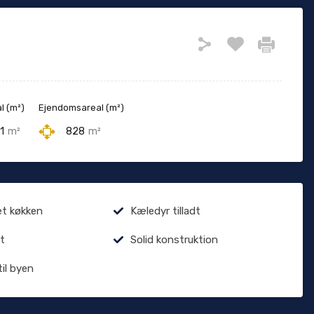
l (m²)
Ejendomsareal (m²)
1
m²
828
m²
et køkken
Kæledyr tilladt
t
Solid konstruktion
til byen