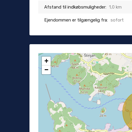
Afstand til indkøbsmuligheder:
1,0 km
Ejendommen er tilgængelig fra:
sofort
+
−