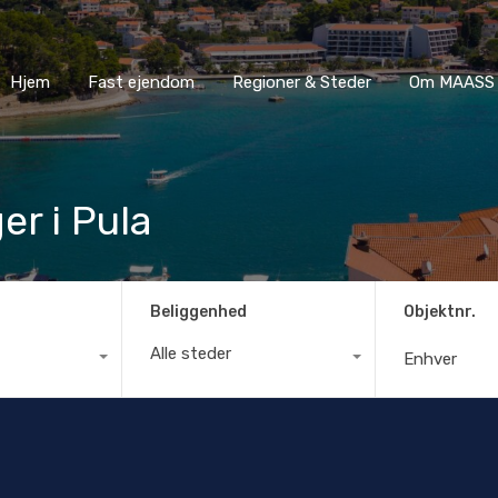
Hjem
Fast ejendom
Regioner & Steder
Om MA
Hjem
Fast ejendom
Regioner & Steder
Om MAASS 
er i Pula
Beliggenhed
Objektnr.
Alle steder