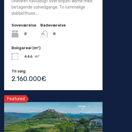
Uhindret havudsigt over Brijuni-øerne med
betagende solnedgange. To rummelige
dobbelthuse,…
Soveværelse
Badeværelse
8
8
Boligareal (m²)
446
m²
Til salg
2.160.000€
Featured