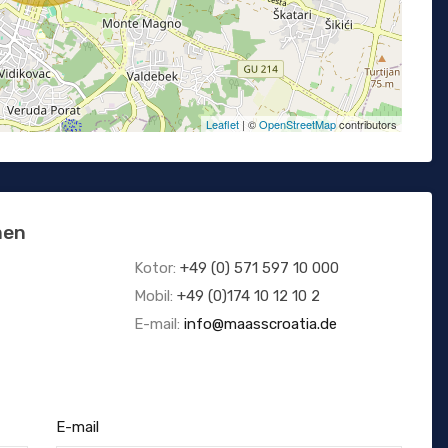
Leaflet
| ©
OpenStreetMap
contributors
men
Kotor:
+49 (0) 571 597 10 000
Mobil:
+49 (0)174 10 12 10 2
E-mail:
info@maasscroatia.de
E-mail