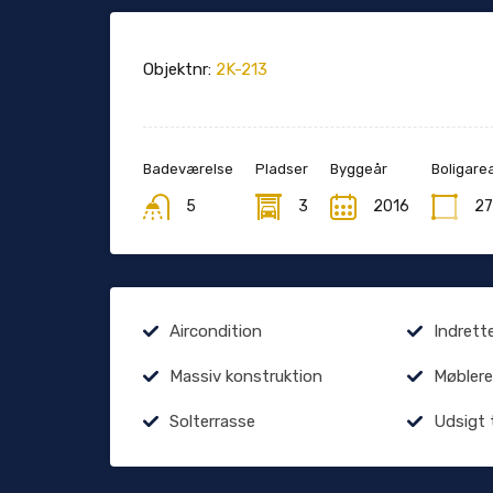
Objektnr:
2K-213
Badeværelse
Pladser
Byggeår
Boligarea
5
3
2016
27
Aircondition
Indrett
Massiv konstruktion
Møblere
Solterrasse
Udsigt 