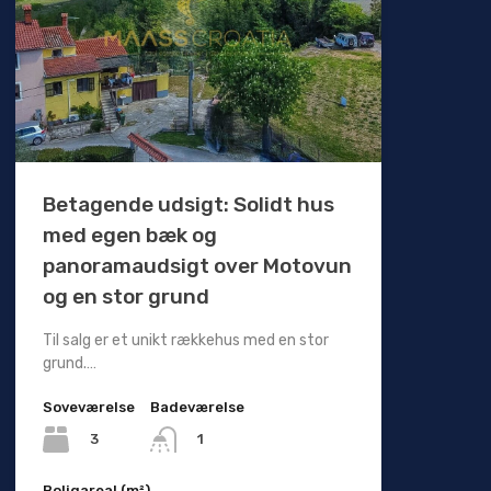
Betagende udsigt: Solidt hus
med egen bæk og
panoramaudsigt over Motovun
og en stor grund
Til salg er et unikt rækkehus med en stor
grund.…
Soveværelse
Badeværelse
3
1
Boligareal (m²)