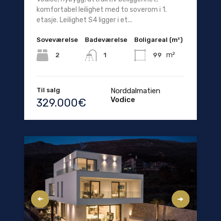
komfortabel leilighet med to soverom i 1.
etasje. Leilighet S4 ligger i et...
Soveværelse
Badeværelse
Boligareal (m²)
m²
2
99
1
Til salg
Norddalmatien
Vodice
329.000€