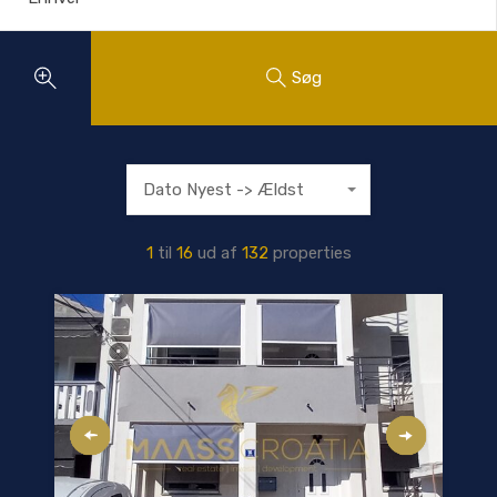
Søg
Dato Nyest -> Ældst
1
til
16
ud af
132
properties