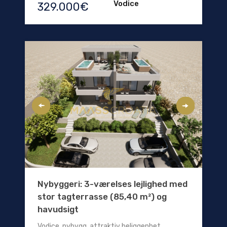
Vodice
329.000€
Nybyggeri: 3-værelses lejlighed med
stor tagterrasse (85,40 m²) og
havudsigt
Vodice, nybygg, attraktiv beliggenhet,