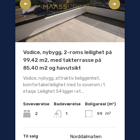
Vodice, nybygg, 2-roms leilighet på
99,42 m2, med takterrasse på
85,40 m2 og havutsikt
Vodice, nybygg, attraktiv beliggenhet,
komfortabel leilighet med to soverom i 1.
etasje. Leilighet S4 ligger i et...
Soveværelse
Badeværelse
Boligareal (m²)
m²
2
99
1
Til salg
Norddalmatien