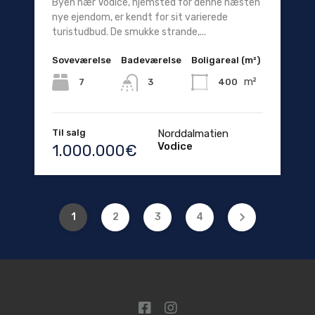
Byen nær Vodice, hjemsted for denne næsten
nye ejendom, er kendt for sit varierede
turistudbud. De smukke strande,...
Soveværelse
Badeværelse
Boligareal (m²)
m²
7
400
3
Til salg
Norddalmatien
Vodice
1.000.000€
1
2
3
4