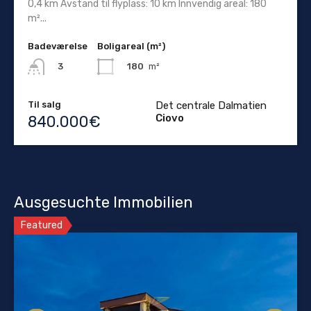
0,4 km Avstand til flyplass: 10 km Innvendig areal: 180
m²...
Badeværelse
Boligareal (m²)
180
m²
3
Til salg
Det centrale Dalmatien
Ciovo
840.000€
Ausgesuchte Immobilien
Featured