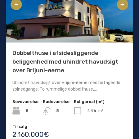
Dobbelthuse i afsidesliggende
beliggenhed med uhindret havudsigt
over Brijuni-øerne
Uhindret havudsigt over Brijuni-øerne med betagende
solnedgange. To rummelige dobbelthuse,…
Soveværelse
Badeværelse
Boligareal (m²)
8
446
m²
8
Til salg
2.160.000€