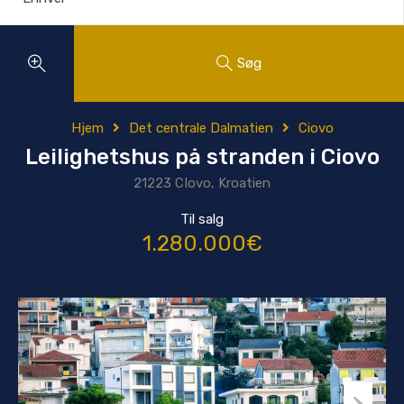
Søg
Hjem
Det centrale Dalmatien
Ciovo
Leilighetshus på stranden i Ciovo
21223 CIovo, Kroatien
Til salg
1.280.000€