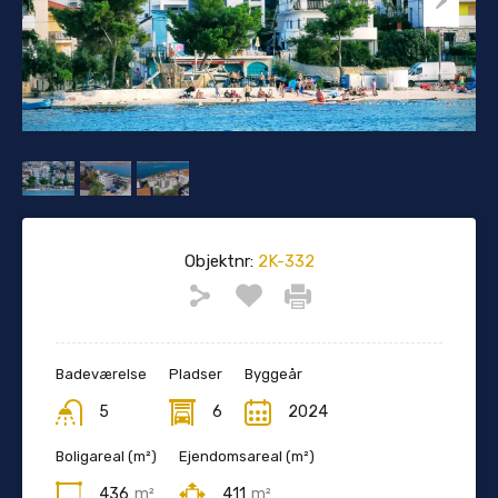
Objektnr:
2K-332
Badeværelse
Pladser
Byggeår
5
6
2024
Boligareal (m²)
Ejendomsareal (m²)
436
m²
411
m²