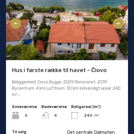
Hus i første række til havet – Čiovo
Beliggenhed: Ciovo Bygge: 2009 Renoveret: 2019
Bycentrum: 4 km Lufthavn: 30 km Indvendigt areal: 240
m²...
Soveværelse
Badeværelse
Boligareal (m²)
6
240
m²
4
Til salg
Det centrale Dalmatien