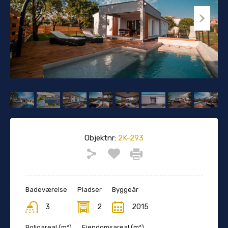
Objektnr:
2K-293
Badeværelse
Pladser
Byggeår
3
2
2015
Boligareal (m²)
Ejendomsareal (m²)