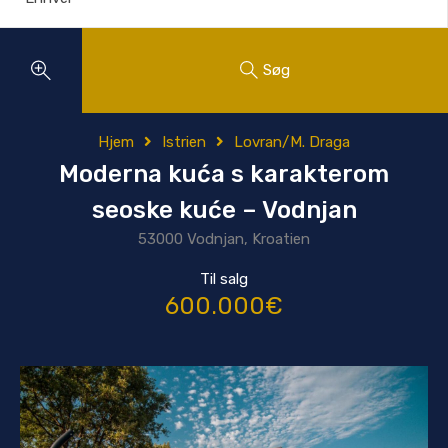
Søg
Hjem
Istrien
Lovran/M. Draga
Moderna kuća s karakterom
seoske kuće – Vodnjan
53000 Vodnjan, Kroatien
Til salg
600.000€