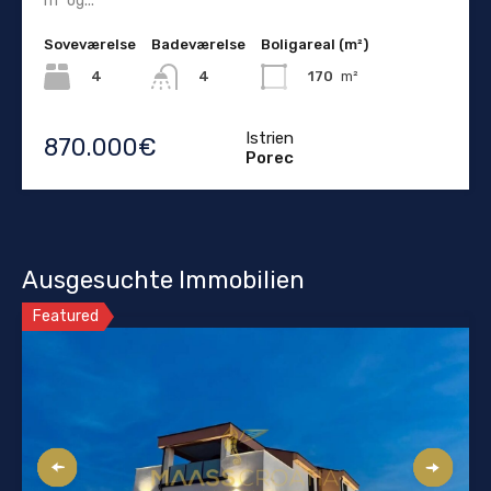
m² og...
Soveværelse
Badeværelse
Boligareal (m²)
4
170
m²
4
Istrien
870.000€
Porec
Ausgesuchte Immobilien
Featured