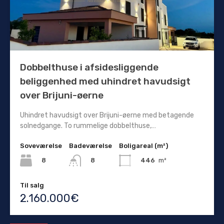
Dobbelthuse i afsidesliggende
beliggenhed med uhindret havudsigt
over Brijuni-øerne
Uhindret havudsigt over Brijuni-øerne med betagende
solnedgange. To rummelige dobbelthuse,…
Soveværelse
Badeværelse
Boligareal (m²)
8
446
m²
8
Til salg
2.160.000€