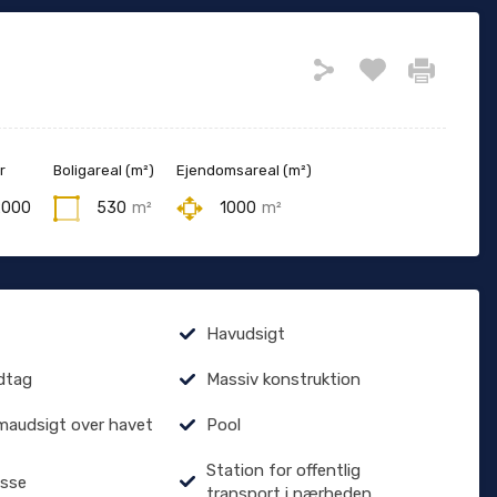
r
Boligareal (m²)
Ejendomsareal (m²)
2000
530
m²
1000
m²
Havudsigt
dtag
Massiv konstruktion
audsigt over havet
Pool
Station for offentlig
asse
transport i nærheden