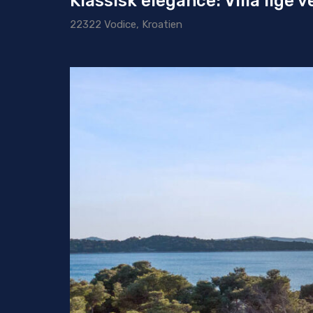
Klassisk elegance: Villa lige
22322 Vodice, Kroatien