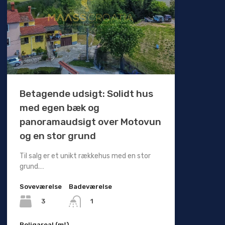
Betagende udsigt: Solidt hus
med egen bæk og
panoramaudsigt over Motovun
og en stor grund
Til salg er et unikt rækkehus med en stor
grund.…
Soveværelse
Badeværelse
3
1
Boligareal (m²)