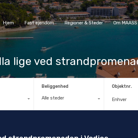
Hjem
Fast ejendom
Regioner & Steder
Om MA
Hjem
Fast ejendom
Regioner & Steder
Om MAASS 
illa lige ved strandpromena
Beliggenhed
Objektnr.
Alle steder