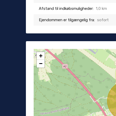
Afstand til indkøbsmuligheder:
1,0 km
Ejendommen er tilgængelig fra:
sofort
+
−