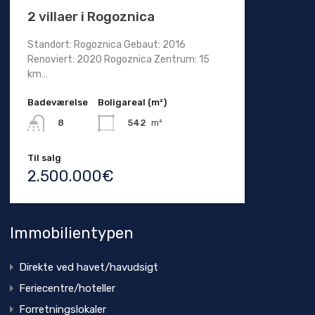
2 villaer i Rogoznica
Standort: Rogoznica Gebaut: 2016
Renoviert: 2020 Rogoznica Zentrum: 15
km…
Badeværelse
Boligareal (m²)
542
m²
8
Til salg
2.500.000€
Immobilientypen
Direkte ved havet/havudsigt
Feriecentre/hoteller
Forretningslokaler