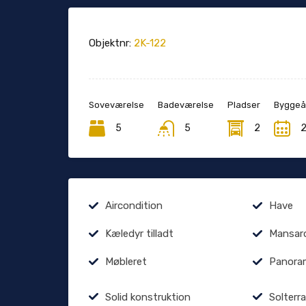
Objektnr:
2K-122
Soveværelse
Badeværelse
Pladser
Byggeå
5
5
2
Aircondition
Have
Kæledyr tilladt
Mansar
Møbleret
Panoram
Solid konstruktion
Solterr