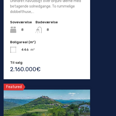
Uhindret havudsigt over Brijuni-øerne med
betagende solnedgange. To rummelige
dobbelthuse,…
Soveværelse
Badeværelse
8
8
Boligareal (m²)
446
m²
Til salg
2.160.000€
Featured