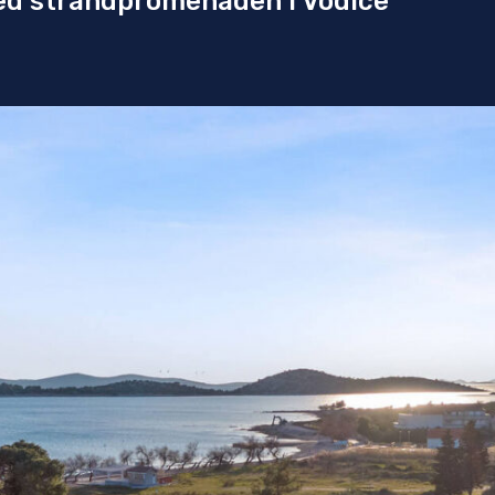
 ved strandpromenaden i Vodice