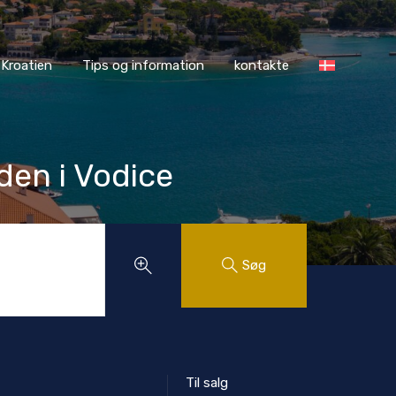
ASS Kroatien
Tips og information
kontakte
Kroatien
Tips og information
kontakte
den i Vodice
Søg
Til salg