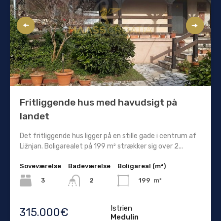
Fritliggende hus med havudsigt på
landet
Det fritliggende hus ligger på en stille gade i centrum af
Ližnjan. Boligarealet på 199 m² strækker sig over 2...
Soveværelse
Badeværelse
Boligareal (m²)
3
199
m²
2
Istrien
315.000€
Medulin