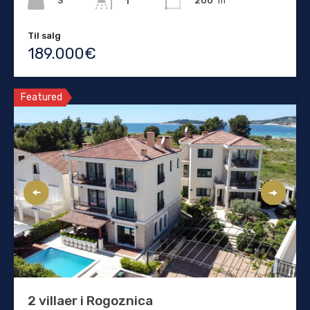
3
200
m²
1
Til salg
189.000€
Featured
2 villaer i Rogoznica