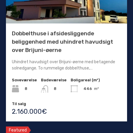
Dobbelthuse i afsidesliggende
beliggenhed med uhindret havudsigt
over Brijuni-øerne
Uhindret havudsigt over Brijuni-øerne med betagende
solnedgange. To rummelige dobbelthuse,…
Soveværelse
Badeværelse
Boligareal (m²)
8
446
m²
8
Til salg
2.160.000€
Featured