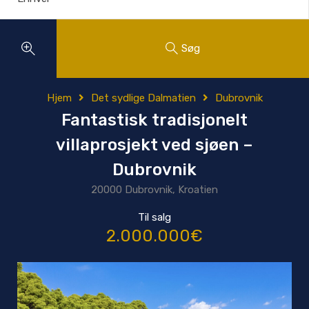
Søg
Hjem
Det sydlige Dalmatien
Dubrovnik
Fantastisk tradisjonelt
villaprosjekt ved sjøen –
Dubrovnik
20000 Dubrovnik, Kroatien
Til salg
2.000.000€