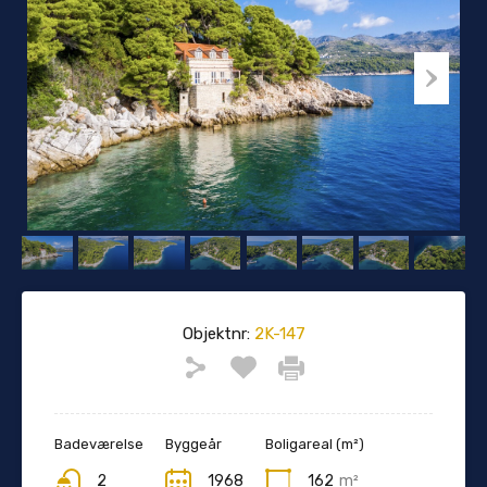
Objektnr:
2K-147
Badeværelse
Byggeår
Boligareal (m²)
2
1968
162
m²