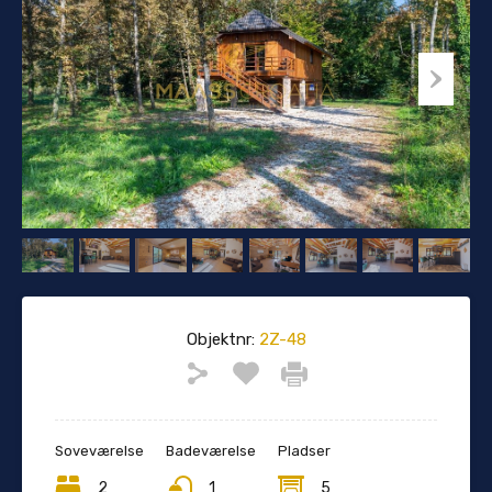
Objektnr:
2Z-48
Soveværelse
Badeværelse
Pladser
2
1
5