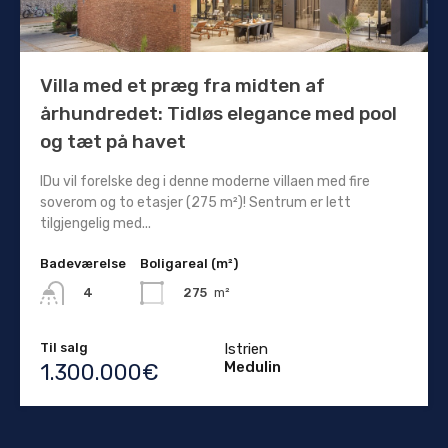
Villa med et præg fra midten af ​​
århundredet: Tidløs elegance med pool
og tæt på havet
IDu vil forelske deg i denne moderne villaen med fire
soverom og to etasjer (275 m²)! Sentrum er lett
tilgjengelig med...
Badeværelse
Boligareal (m²)
275
m²
4
Til salg
Istrien
Medulin
1.300.000€