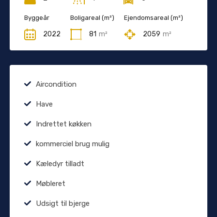
Byggeår
Boligareal (m²)
Ejendomsareal (m²)
2022
81
m²
2059
m²
Aircondition
Have
Indrettet køkken
kommerciel brug mulig
Kæledyr tilladt
Møbleret
Udsigt til bjerge