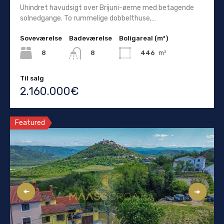
Uhindret havudsigt over Brijuni-øerne med betagende
solnedgange. To rummelige dobbelthuse,…
Soveværelse
Badeværelse
Boligareal (m²)
8
446
m²
8
Til salg
2.160.000€
Featured