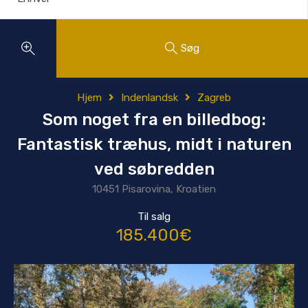
Søg
Hjem
Indenlandsk
Zagreb
Som noget fra en billedbog:
Fantastisk træhus, midt i naturen
ved søbredden
10451 Pisarovina, Kroatien
Til salg
185.400€