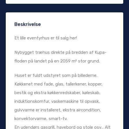
Beskrivelse
Et lille eventyrhus er til salg her!
Nybygget træhus direkte på bredden af ​​Kupa-
floden på landet på en 2059 m² stor grund.
Huset er fuldt udstyret som på billederne.
Køkkenet med fade, glas, tallerkener, kopper,
bestik og ekstra køkkenredskaber, køleskab,
induktionskomfur, vaskemaskine til opvask,
gulvvarme er installeret, ekstra aircondition,
konvektorvarme, smart-tv.
En udendørs gasgrill, havebord og stole osv… Alt