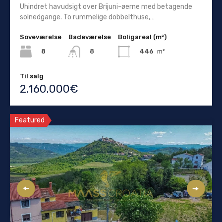
Uhindret havudsigt over Brijuni-øerne med betagende
solnedgange. To rummelige dobbelthuse,…
Soveværelse
Badeværelse
Boligareal (m²)
8
446
m²
8
Til salg
2.160.000€
Featured