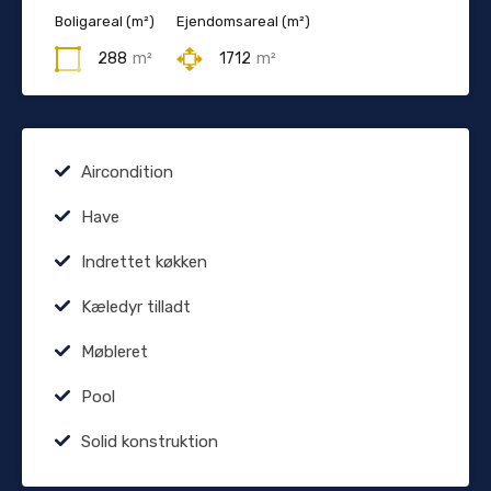
Boligareal (m²)
Ejendomsareal (m²)
288
m²
1712
m²
Aircondition
Have
Indrettet køkken
Kæledyr tilladt
Møbleret
Pool
Solid konstruktion