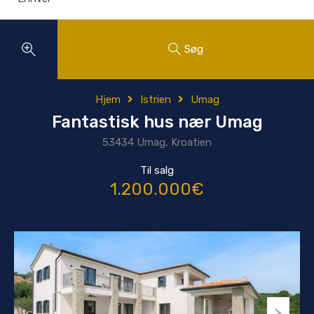
Søg
Hjem
Istrien
Umag
Fantastisk hus nær Umag
53434 Umag, Kroatien
Til salg
1.200.000€