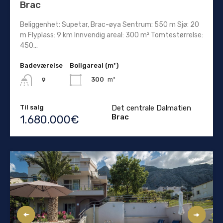
Brac
Beliggenhet: Supetar, Brac-øya Sentrum: 550 m Sjø: 20
m Flyplass: 9 km Innvendig areal: 300 m² Tomtestørrelse:
450...
Badeværelse
Boligareal (m²)
300
m²
9
Til salg
Det centrale Dalmatien
Brac
1.680.000€