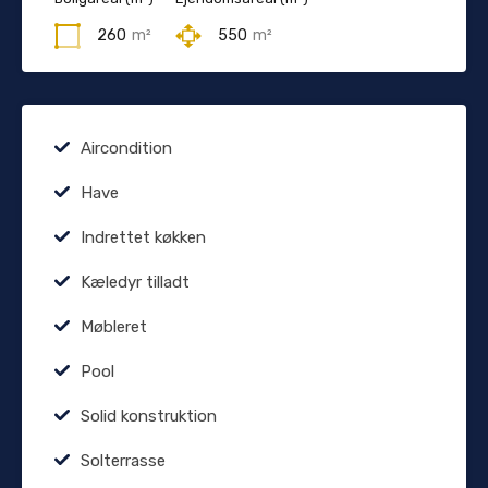
260
m²
550
m²
Aircondition
Have
Indrettet køkken
Kæledyr tilladt
Møbleret
Pool
Solid konstruktion
Solterrasse