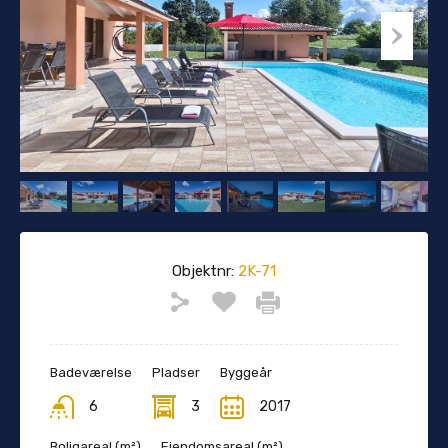
Objektnr:
2K-71
Badeværelse
Pladser
Byggeår
6
3
2017
Boligareal (m²)
Ejendomsareal (m²)