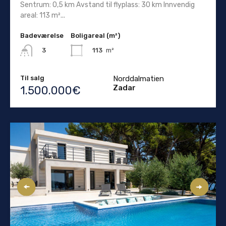
Sentrum: 0,5 km Avstand til flyplass: 30 km Innvendig
areal: 113 m²...
Badeværelse
Boligareal (m²)
113
m²
3
Til salg
Norddalmatien
Zadar
1.500.000€