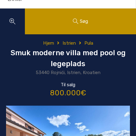
Søg
Hjem
Istrien
Pula
Smuk moderne villa med pool og
legeplads
53440 Rojnići, Istrien, Kroatien
Til salg
800.000€