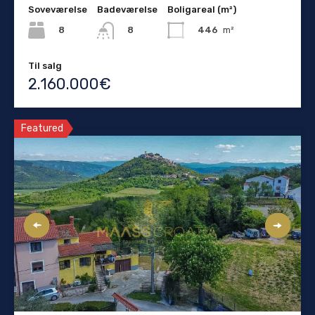
Soveværelse
Badeværelse
Boligareal (m²)
8
446
m²
8
Til salg
2.160.000€
Featured