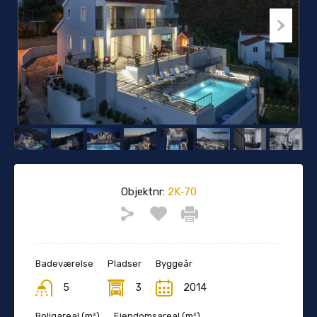
Objektnr:
2K-70
Badeværelse
Pladser
Byggeår
5
3
2014
Boligareal (m²)
Ejendomsareal (m²)