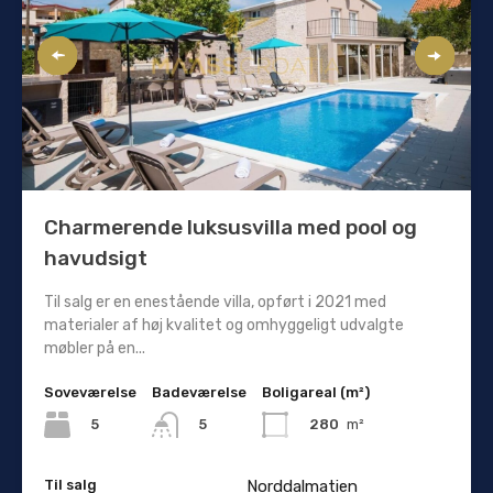
Charmerende luksusvilla med pool og
havudsigt
Til salg er en enestående villa, opført i 2021 med
materialer af høj kvalitet og omhyggeligt udvalgte
møbler på en...
Soveværelse
Badeværelse
Boligareal (m²)
5
280
m²
5
Til salg
Norddalmatien