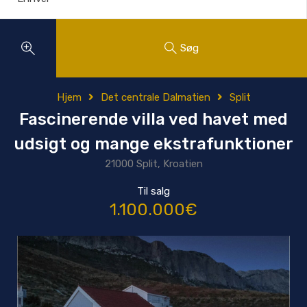
Søg
Hjem
Det centrale Dalmatien
Split
Fascinerende villa ved havet med
udsigt og mange ekstrafunktioner
21000 Split, Kroatien
Til salg
1.100.000€