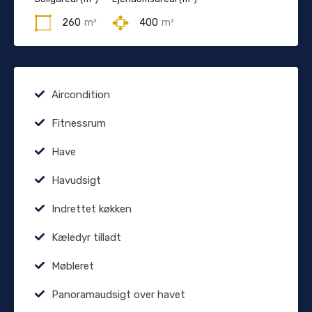
260
m²
400
m²
Aircondition
Fitnessrum
Have
Havudsigt
Indrettet køkken
Kæledyr tilladt
Møbleret
Panoramaudsigt over havet