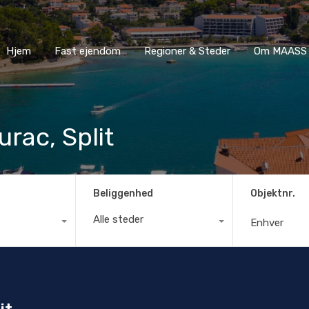
Hjem
Fast ejendom
Regioner & Steder
Om MA
Hjem
Fast ejendom
Regioner & Steder
Om MAASS 
urac, Split
Beliggenhed
Objektnr.
Alle steder