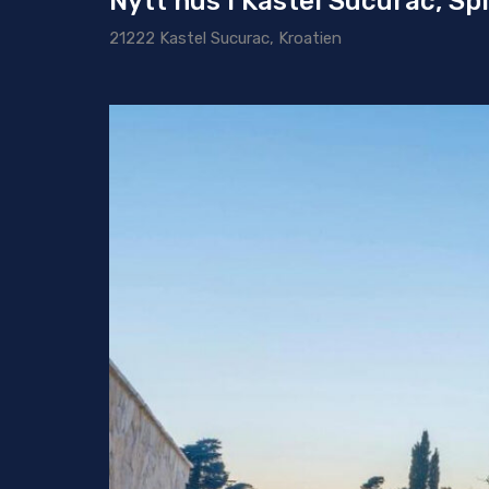
Nytt hus i Kastel Sucurac, Spl
21222 Kastel Sucurac, Kroatien