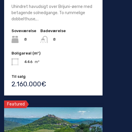
Uhindret havudsigt over Brijuni-øerne med
betagende solnedgange. To rummelige
dobbelthuse,…
Soveværelse
Badeværelse
8
8
Boligareal (m²)
446
m²
Til salg
2.160.000€
Featured