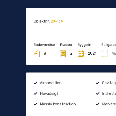
Objektnr:
2K-134
Badeværelse
Pladser
Byggeår
Boligarea
8
2
2021
4
Aircondition
Gavltag
Havudsigt
Indrett
Massiv konstruktion
Møblere