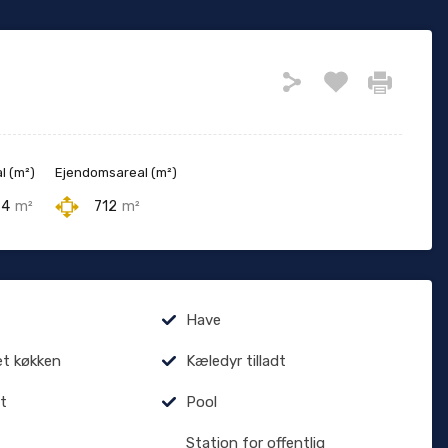
l (m²)
Ejendomsareal (m²)
64
m²
712
m²
Have
et køkken
Kæledyr tilladt
t
Pool
Station for offentlig