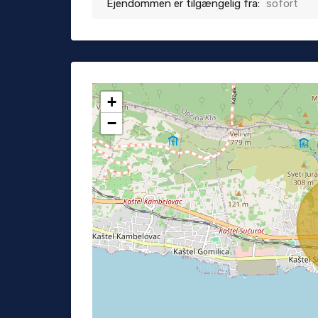
Ejendommen er tilgængelig fra:
sofort
+
−