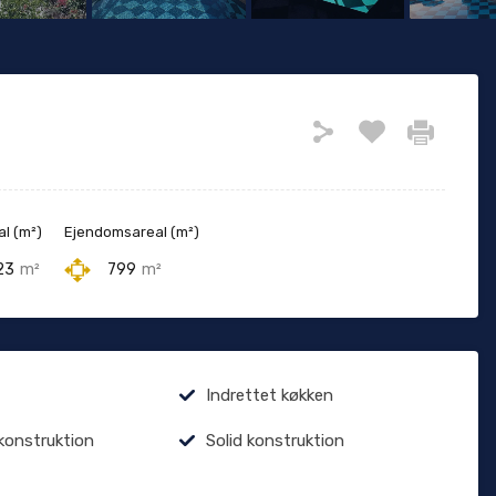
al (m²)
Ejendomsareal (m²)
23
m²
799
m²
Indrettet køkken
konstruktion
Solid konstruktion