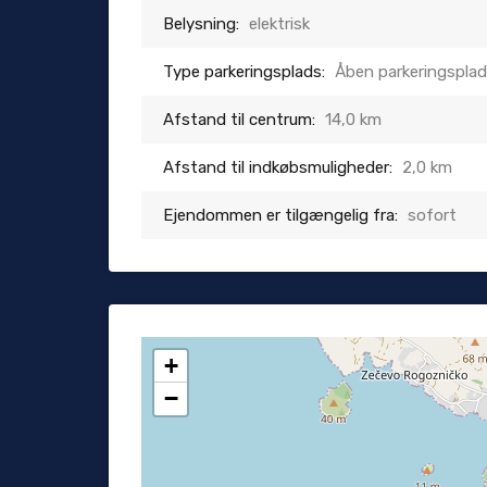
Belysning:
elektrisk
Type parkeringsplads:
Åben parkeringspla
Afstand til centrum:
14,0 km
Afstand til indkøbsmuligheder:
2,0 km
Ejendommen er tilgængelig fra:
sofort
+
−