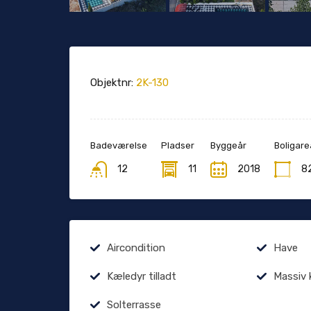
Objektnr:
2K-130
Badeværelse
Pladser
Byggeår
Boligare
12
11
2018
8
Aircondition
Have
Kæledyr tilladt
Massiv 
Solterrasse