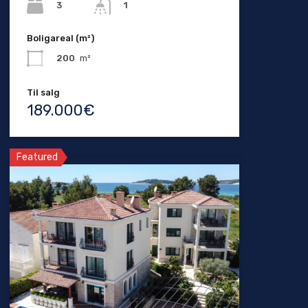
3
1
Boligareal (m²)
200
m²
Til salg
189.000€
Featured