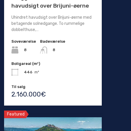
havudsigt over Brijuni-øerne
Uhindret havudsigt over Brijuni-øerne med
betagende solnedgange. To rummelige
dobbelthuse,…
Soveværelse
Badeværelse
8
8
Boligareal (m²)
446
m²
Til salg
2.160.000€
Featured