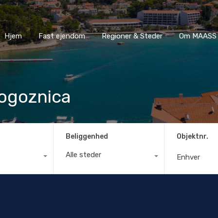
Hjem
Fast ejendom
Regioner & Steder
Om MA
Hjem
Fast ejendom
Regioner & Steder
Om MAASS 
ogoznica
Beliggenhed
Objektnr.
Alle steder