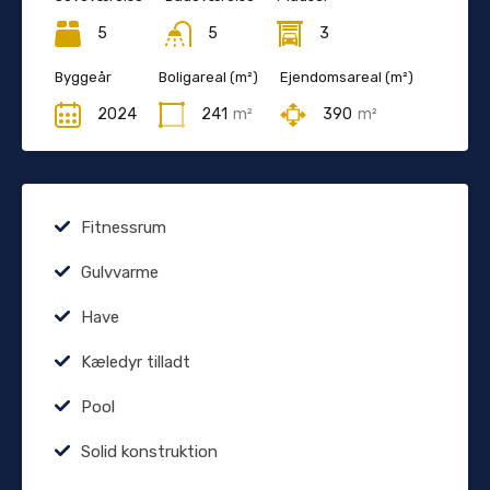
5
5
3
Byggeår
Boligareal (m²)
Ejendomsareal (m²)
2024
241
m²
390
m²
Fitnessrum
Gulvvarme
Have
Kæledyr tilladt
Pool
Solid konstruktion