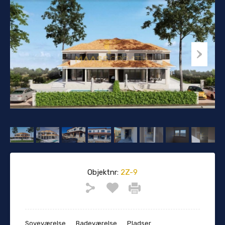
Objektnr:
2Z-9
Soveværelse
Badeværelse
Pladser