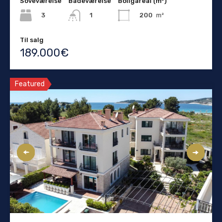
Soveværelse
Badeværelse
Boligareal (m²)
3
200
m²
1
Til salg
189.000€
Featured