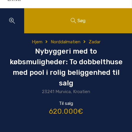
Søg
Hjem
Norddalmatien
Zadar
Nybyggeri med to
købsmuligheder: To dobbelthuse
med pool i rolig beliggenhed til
salg
23241 Murvica, Kroatien
Til salg
620.000€