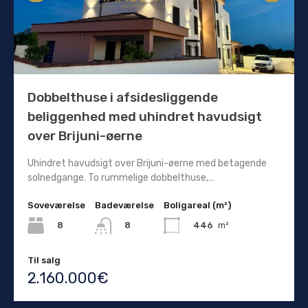
Dobbelthuse i afsidesliggende
beliggenhed med uhindret havudsigt
over Brijuni-øerne
Uhindret havudsigt over Brijuni-øerne med betagende
solnedgange. To rummelige dobbelthuse,…
Soveværelse
Badeværelse
Boligareal (m²)
8
446
m²
8
Til salg
2.160.000€