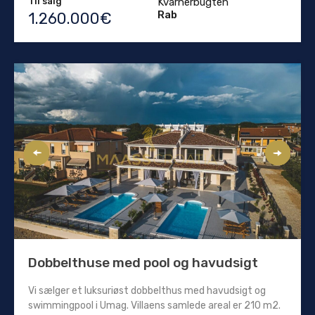
Til salg
Kvarnerbugten
Rab
1.260.000€
Dobbelthuse med pool og havudsigt
Vi sælger et luksuriøst dobbelthus med havudsigt og
swimmingpool i Umag. Villaens samlede areal er 210 m2.