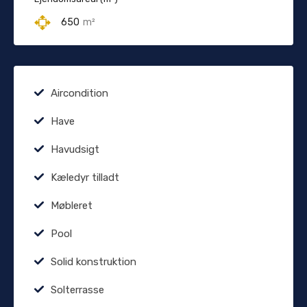
650
m²
Aircondition
Have
Havudsigt
Kæledyr tilladt
Møbleret
Pool
Solid konstruktion
Solterrasse