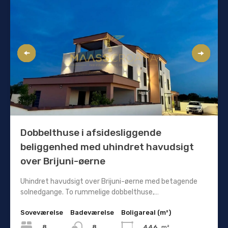
Dobbelthuse i afsidesliggende
beliggenhed med uhindret havudsigt
over Brijuni-øerne
Uhindret havudsigt over Brijuni-øerne med betagende
solnedgange. To rummelige dobbelthuse,…
Soveværelse
Badeværelse
Boligareal (m²)
8
446
m²
8