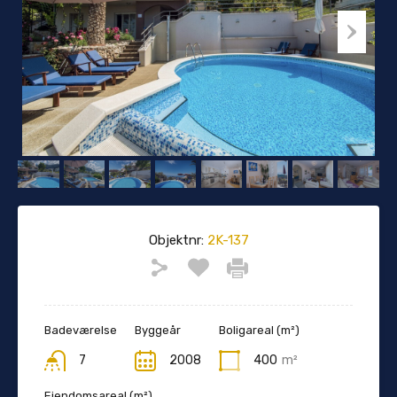
Objektnr:
2K-137
Badeværelse
Byggeår
Boligareal (m²)
7
2008
400
m²
Ejendomsareal (m²)