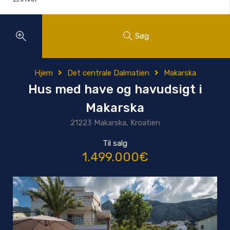
Søg
Hjem
Det centrale Dalmatien
Makarska
Hus med have og havudsigt i
Makarska
21223 Makarska, Kroatien
Til salg
1.499.000€