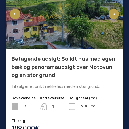
Betagende udsigt: Solidt hus med egen
bæk og panoramaudsigt over Motovun
og en stor grund
Til salg er et unikt rækkehus med en stor grund.…
Soveværelse
Badeværelse
Boligareal (m²)
3
200
m²
1
Til salg
189.000€