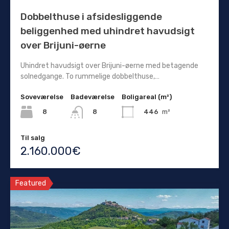
Dobbelthuse i afsidesliggende
beliggenhed med uhindret havudsigt
over Brijuni-øerne
Uhindret havudsigt over Brijuni-øerne med betagende
solnedgange. To rummelige dobbelthuse,…
Soveværelse
Badeværelse
Boligareal (m²)
8
446
m²
8
Til salg
2.160.000€
Featured