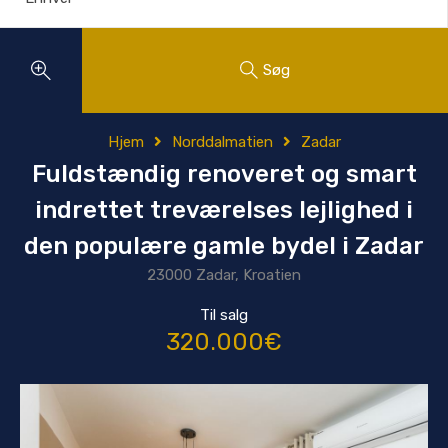
Søg
Hjem
Norddalmatien
Zadar
Fuldstændig renoveret og smart
indrettet treværelses lejlighed i
den populære gamle bydel i Zadar
23000 Zadar, Kroatien
Til salg
320.000€