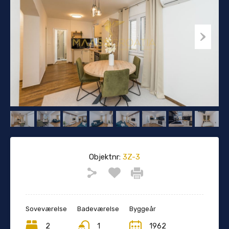
Objektnr:
3Z-3
Soveværelse
Badeværelse
Byggeår
2
1
1962