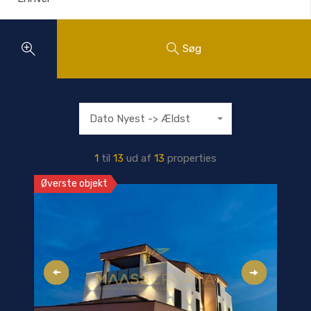
Søg
Dato Nyest -> Ældst
1
til
13
ud af
13
properties
Øverste objekt