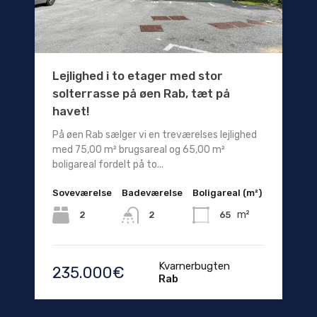
Lejlighed i to etager med stor
solterrasse på øen Rab, tæt på
havet!
På øen Rab sælger vi en treværelses lejlighed
med 75,00 m² brugsareal og 65,00 m²
boligareal fordelt på to...
Soveværelse
Badeværelse
Boligareal (m²)
m²
2
65
2
Kvarnerbugten
235.000€
Rab