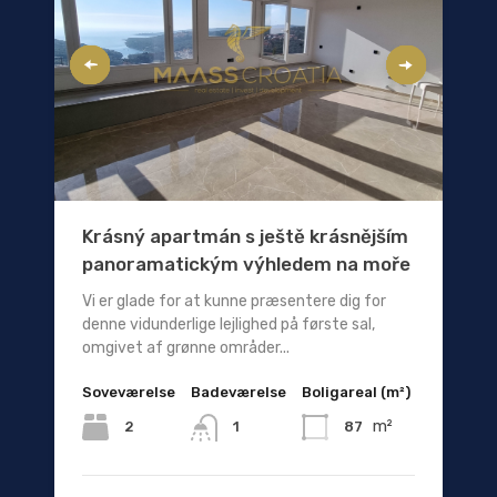
Krásný apartmán s ještě krásnějším
panoramatickým výhledem na moře
Vi er glade for at kunne præsentere dig for
denne vidunderlige lejlighed på første sal,
omgivet af grønne områder...
Soveværelse
Badeværelse
Boligareal (m²)
m²
2
87
1