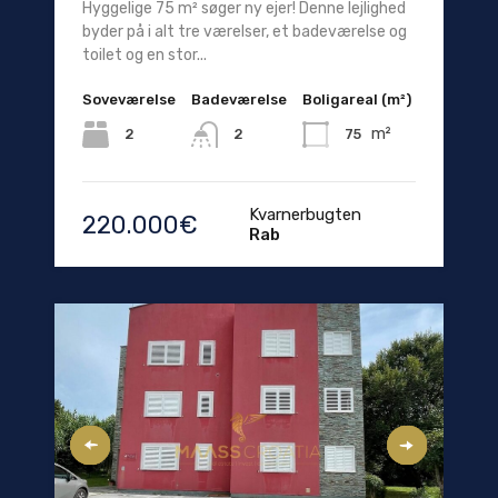
Hyggelige 75 m² søger ny ejer! Denne lejlighed
byder på i alt tre værelser, et badeværelse og
toilet og en stor...
Soveværelse
Badeværelse
Boligareal (m²)
m²
2
75
2
Kvarnerbugten
220.000€
Rab