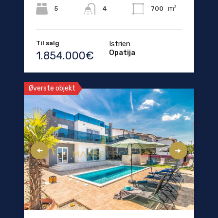
m²
5
700
4
Til salg
Istrien
Opatija
1.854.000€
Øverste objekt