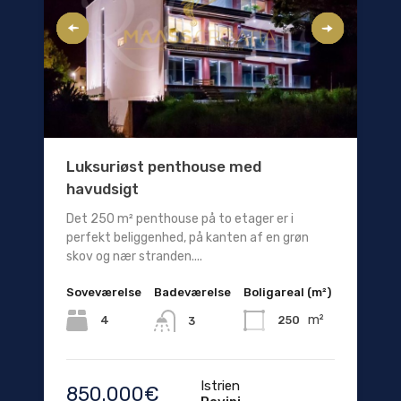
Luksuriøst penthouse med
havudsigt
Det 250 m² penthouse på to etager er i
perfekt beliggenhed, på kanten af ​​en grøn
skov og nær stranden....
Soveværelse
Badeværelse
Boligareal (m²)
m²
4
250
3
Istrien
850.000€