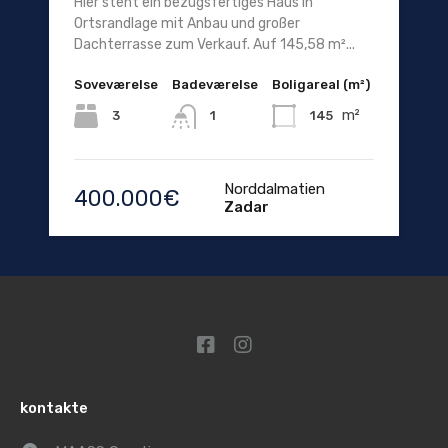
Hier steht ein bezugsfertiges Haus in
Ortsrandlage mit Anbau und großer
Dachterrasse zum Verkauf. Auf 145,58 m²...
Soveværelse
Badeværelse
Boligareal (m²)
m²
3
145
1
Norddalmatien
400.000€
Zadar
kontakte