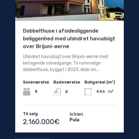
Dobbelthuse i afsidesliggende
beliggenhed med uhindret havudsigt
over Brijuni-øerne
Uhindret havudsigt over Brijuni-øerne med
betagende solnedgange. To rummelige
dobbelthuse, bygget i 2023, deler en...
Soveværelse
Badeværelse
Boligareal (m²)
m²
8
446
8
Til salg
Istrien
Pula
2.160.000€