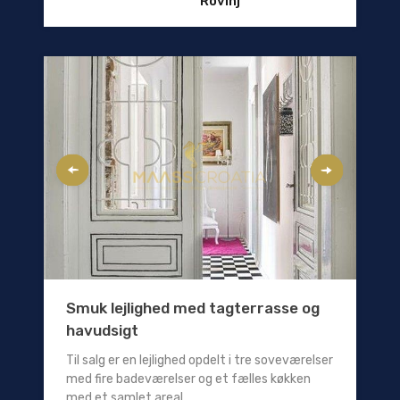
Rovinj
Smuk lejlighed med tagterrasse og
havudsigt
Til salg er en lejlighed opdelt i tre soveværelser
med fire badeværelser og et fælles køkken
med et samlet areal...