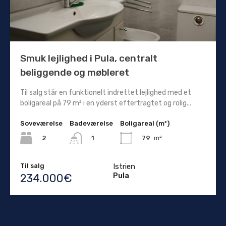
Smuk lejlighed i Pula, centralt
beliggende og møbleret
Til salg står en funktionelt indrettet lejlighed med et
boligareal på 79 m² i en yderst eftertragtet og rolig...
Soveværelse
Badeværelse
Boligareal (m²)
2
79
m²
1
Til salg
Istrien
Pula
234.000€