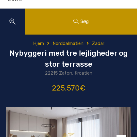
Søg
Hjem
Norddalmatien
Zadar
Nybyggeri med tre lejligheder og
stor terrasse
22215 Zaton, Kroatien
225.570€