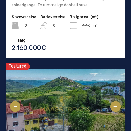
solnedgange. To rummelige dobbelthuse,…
Soveværelse
Badeværelse
Boligareal (m²)
8
446
m²
8
Til salg
2.160.000€
Featured