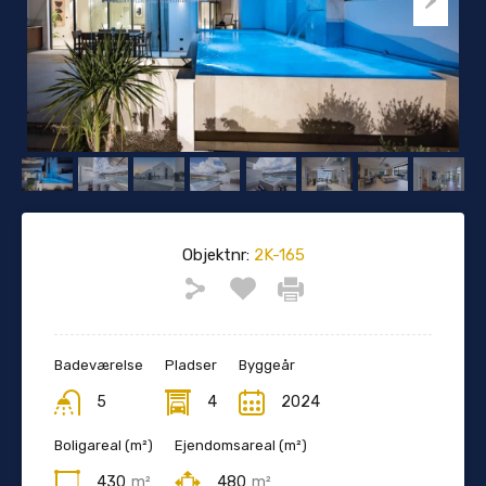
Objektnr:
2K-165
Badeværelse
Pladser
Byggeår
5
4
2024
Boligareal (m²)
Ejendomsareal (m²)
430
m²
480
m²