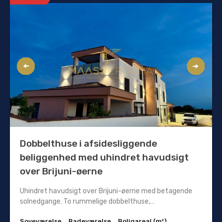
Dobbelthuse i afsidesliggende
beliggenhed med uhindret havudsigt
over Brijuni-øerne
Uhindret havudsigt over Brijuni-øerne med betagende
solnedgange. To rummelige dobbelthuse,…
Soveværelse
Badeværelse
Boligareal (m²)