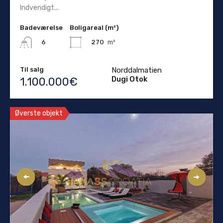
Indvendigt...
Badeværelse
Boligareal (m²)
270
m²
6
Til salg
Norddalmatien
Dugi Otok
1.100.000€
Øverste objekt