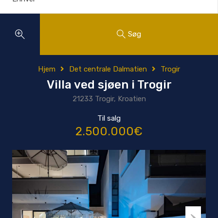
Søg
Hjem
Det centrale Dalmatien
Trogir
Villa ved sjøen i Trogir
21233 Trogir, Kroatien
Til salg
2.500.000€