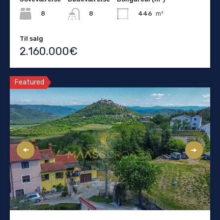
8
446
m²
8
Til salg
2.160.000€
Featured