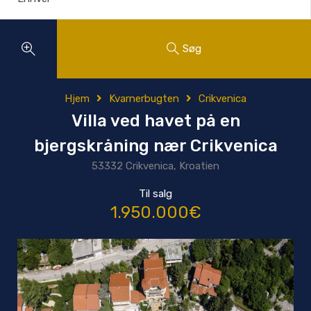
Søg
Hjem
Kvarnerbugten
Crikvenica
Villa ved havet på en
bjergskråning nær Crikvenica
53332 Crikvenica, Kroatien
Til salg
1.950.000€