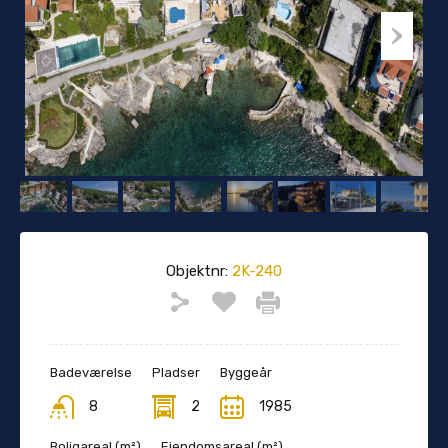
Objektnr:
2K-240
Badeværelse
Pladser
Byggeår
8
2
1985
Boligareal (m²)
Ejendomsareal (m²)