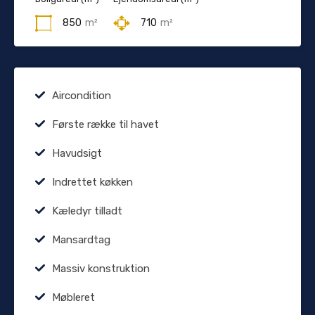
850
m²
710
m²
Aircondition
Første række til havet
Havudsigt
Indrettet køkken
Kæledyr tilladt
Mansardtag
Massiv konstruktion
Møbleret