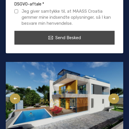
DSGVO-aftale
*
Jeg giver samtykke til, at MAASS Croatia
gemmer mine indsendte oplysninger, så I kan
besvare min henvendelse.
Send Besked