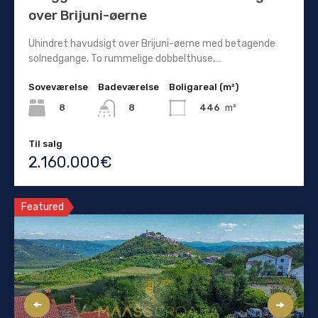
over Brijuni-øerne
Uhindret havudsigt over Brijuni-øerne med betagende
solnedgange. To rummelige dobbelthuse,…
Soveværelse
Badeværelse
Boligareal (m²)
8
446
m²
8
Til salg
2.160.000€
Featured