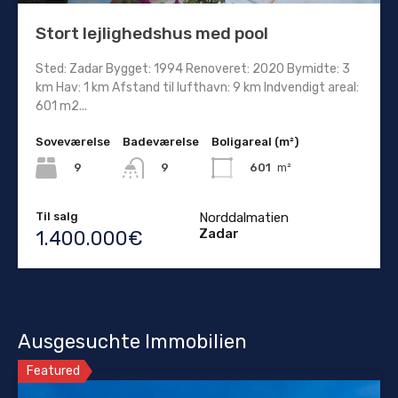
Stort lejlighedshus med pool
Sted: Zadar Bygget: 1994 Renoveret: 2020 Bymidte: 3
km Hav: 1 km Afstand til lufthavn: 9 km Indvendigt areal:
601 m2...
Soveværelse
Badeværelse
Boligareal (m²)
9
601
m²
9
Til salg
Norddalmatien
Zadar
1.400.000€
Ausgesuchte Immobilien
Featured