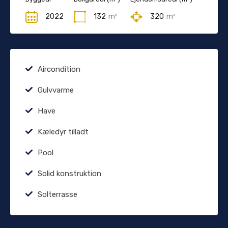
2022
132
m²
320
m²
Aircondition
Gulvvarme
Have
Kæledyr tilladt
Pool
Solid konstruktion
Solterrasse