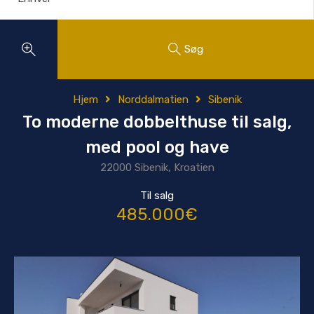
Søg
Hjem
Norddalmatien
Sibenik
To moderne dobbelthuse til salg,
med pool og have
22000 Sibenik, Kroatien
Til salg
485.000€