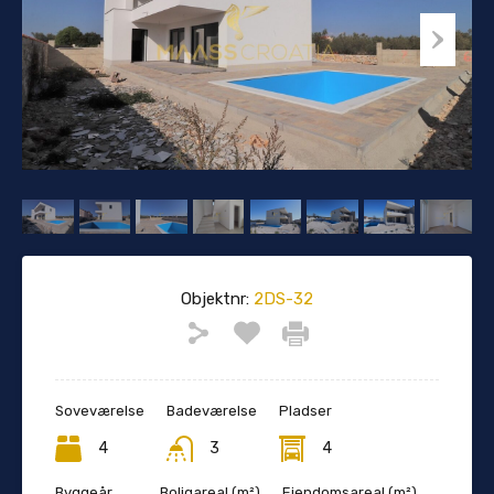
Objektnr:
2DS-32
Soveværelse
Badeværelse
Pladser
4
3
4
Byggeår
Boligareal (m²)
Ejendomsareal (m²)