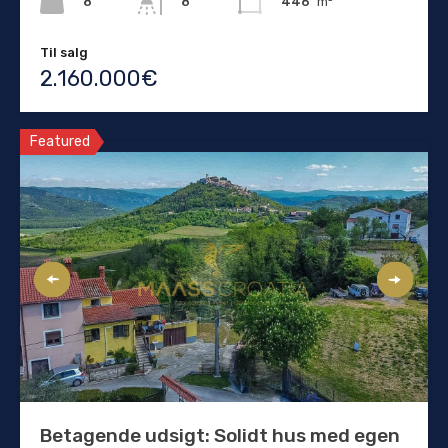
8
446
m²
8
Til salg
2.160.000€
Featured
Betagende udsigt: Solidt hus med egen