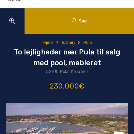
Søg
Hjem
Istrien
Pula
To lejligheder nær Pula til salg
med pool, møbleret
52100 Pula, Kroatien
230.000€