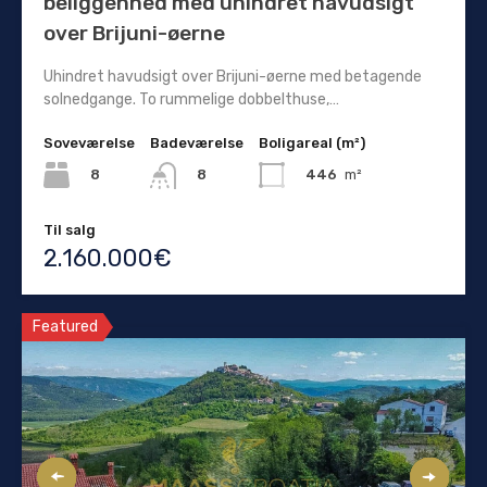
beliggenhed med uhindret havudsigt
over Brijuni-øerne
Uhindret havudsigt over Brijuni-øerne med betagende
solnedgange. To rummelige dobbelthuse,…
Soveværelse
Badeværelse
Boligareal (m²)
8
446
m²
8
Til salg
2.160.000€
Featured