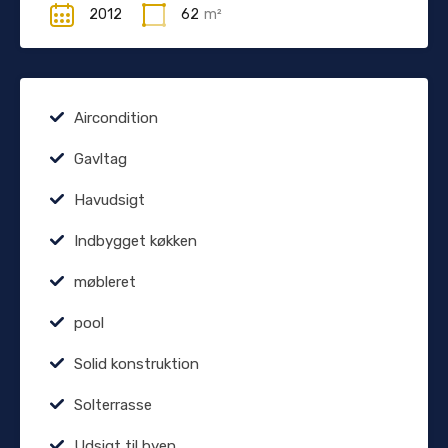
2012
62
m²
Aircondition
Gavltag
Havudsigt
Indbygget køkken
møbleret
pool
Solid konstruktion
Solterrasse
Udsigt til byen