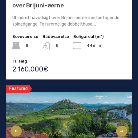
over Brijuni-øerne
Uhindret havudsigt over Brijuni-øerne med betagende
solnedgange. To rummelige dobbelthuse,…
Soveværelse
Badeværelse
Boligareal (m²)
8
446
m²
8
Til salg
2.160.000€
Featured