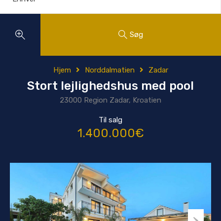
Søg
Hjem
Norddalmatien
Zadar
Stort lejlighedshus med pool
23000 Region Zadar, Kroatien
Til salg
1.400.000€