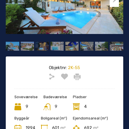
Objektnr:
2K-55
Soveværelse
Badeværelse
Pladser
9
9
4
Byggeår
Boligareal (m²)
Ejendomsareal (m²)
1994
601
m²
692
m²