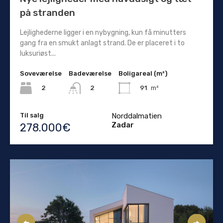
på stranden
Lejlighederne ligger i en nybygning, kun få minutters
gang fra en smukt anlagt strand. De er placeret i to
luksuriøst...
Soveværelse
Badeværelse
Boligareal (m²)
2
91
m²
2
Til salg
Norddalmatien
Zadar
278.000€