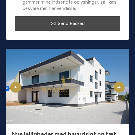
gemmer mine indsendte oplysninger, så I kan
besvare min henvendelse.
Send Besked
Nye lejligheder med havudsigt og tæt