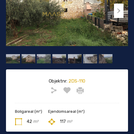
Objektnr:
2DS-110
Boligareal (m²)
Ejendomsareal (m²)
42
m²
117
m²