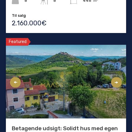
8
446
m²
8
Til salg
2.160.000€
Featured
Betagende udsigt: Solidt hus med egen