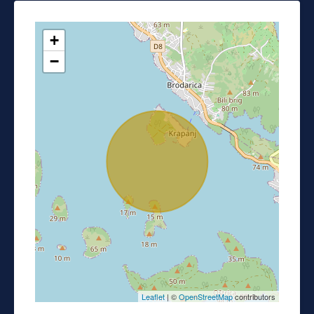
+
−
Leaflet
| ©
OpenStreetMap
contributors