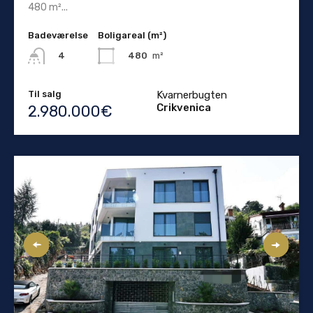
480 m²...
Badeværelse
Boligareal (m²)
480
m²
4
Til salg
Kvarnerbugten
Crikvenica
2.980.000€