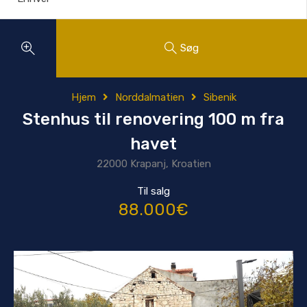
Søg
Hjem
Norddalmatien
Sibenik
Stenhus til renovering 100 m fra
havet
22000 Krapanj, Kroatien
Til salg
88.000€