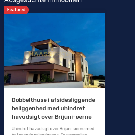
Featured
Dobbelthuse i afsidesliggende
beliggenhed med uhindret
havudsigt over Brijuni-øerne
Uhindret havudsigt over Brijuni-øerne med