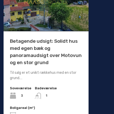
Betagende udsigt: Solidt hus
med egen bæk og
panoramaudsigt over Motovun
og en stor grund
Til salg er et unikt rækkehus med en stor
grund.…
Soveværelse
Badeværelse
3
1
Boligareal (m²)