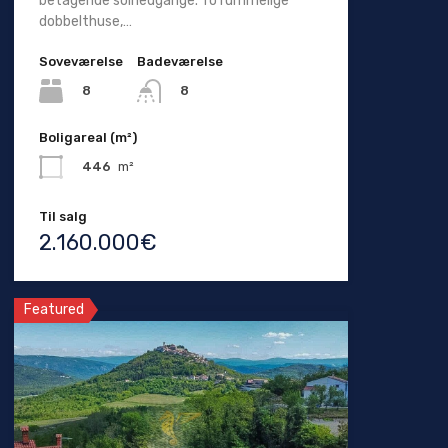
betagende solnedgange. To rummelige
dobbelthuse,…
Soveværelse
Badeværelse
8
8
Boligareal (m²)
446
m²
Til salg
2.160.000€
Featured