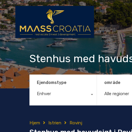
Stenhus med havudsi
Ejendomstype
område
Enhver
Alle regioner
Hjem
Istrien
Rovinj