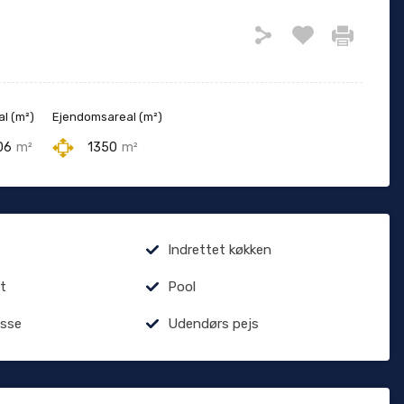
al (m²)
Ejendomsareal (m²)
06
m²
1350
m²
Indrettet køkken
t
Pool
asse
Udendørs pejs