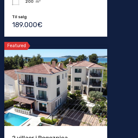
200
m²
Til salg
189.000€
Featured
2 villaer i Rogoznica