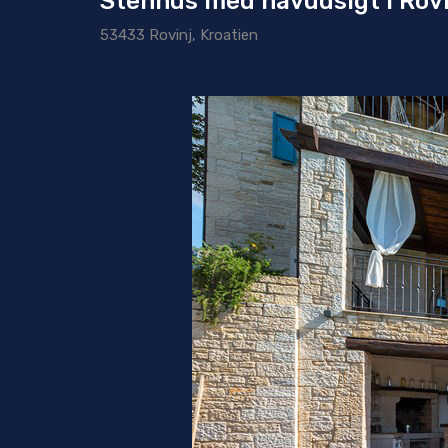
Stenhus med havudsigt i Rov
53433 Rovinj, Kroatien