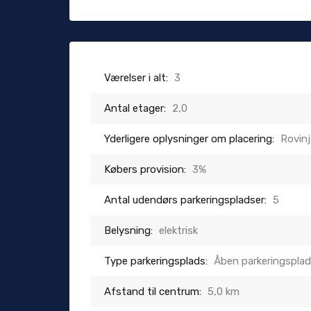
Værelser i alt:
3
Antal etager:
2,0
Yderligere oplysninger om placering:
Rovinj
Købers provision:
3%
Antal udendørs parkeringspladser:
5
Belysning:
elektrisk
Type parkeringsplads:
Åben parkeringspla
Afstand til centrum:
5,0 km