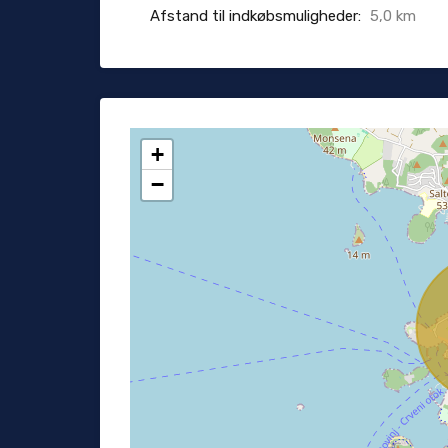
Afstand til indkøbsmuligheder:
5,0 km
+
−