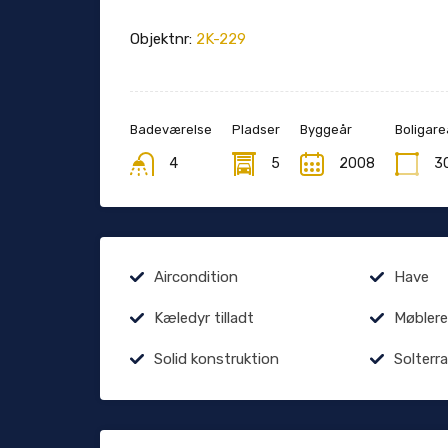
Objektnr:
2K-229
Badeværelse
Pladser
Byggeår
Boligare
4
5
2008
3
Aircondition
Have
Kæledyr tilladt
Møblere
Solid konstruktion
Solterr