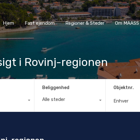
Hjem
Fast ejendom
Regioner & Steder
Om MA
Hjem
Fast ejendom
Regioner & Steder
Om MAASS 
gt i Rovinj-regionen
Beliggenhed
Objektnr.
Alle steder