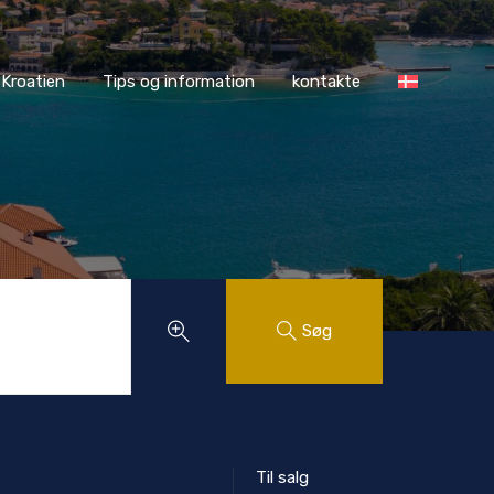
ASS Kroatien
Tips og information
kontakte
Kroatien
Tips og information
kontakte
Søg
Til salg