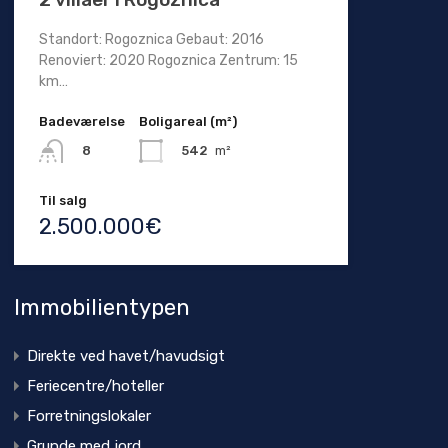
Standort: Rogoznica Gebaut: 2016
Renoviert: 2020 Rogoznica Zentrum: 15
km…
Badeværelse
Boligareal (m²)
542
m²
8
Til salg
2.500.000€
Immobilientypen
Direkte ved havet/havudsigt
Feriecentre/hoteller
Forretningslokaler
Grunde med jord