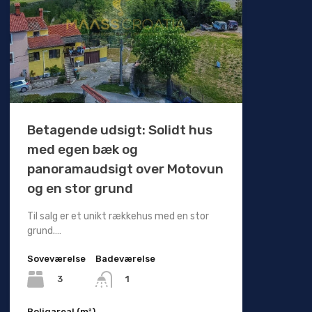
Betagende udsigt: Solidt hus
med egen bæk og
panoramaudsigt over Motovun
og en stor grund
Til salg er et unikt rækkehus med en stor
grund.…
Soveværelse
Badeværelse
3
1
Boligareal (m²)