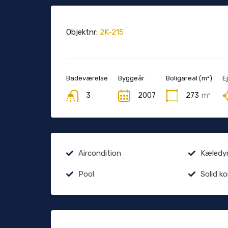
Objektnr:
2K-215
Badeværelse
Byggeår
Boligareal (m²)
E
3
2007
273
m²
Aircondition
Kæledyr 
Pool
Solid k