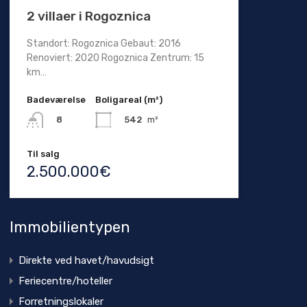
2 villaer i Rogoznica
Standort: Rogoznica Gebaut: 2016
Renoviert: 2020 Rogoznica Zentrum: 15
km…
Badeværelse
Boligareal (m²)
542
m²
8
Til salg
2.500.000€
Immobilientypen
Direkte ved havet/havudsigt
Feriecentre/hoteller
Forretningslokaler