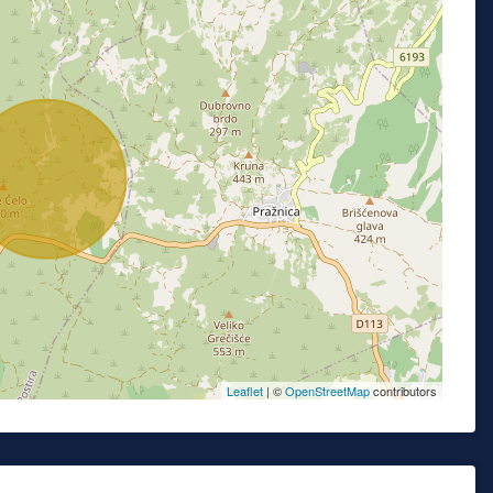
Leaflet
| ©
OpenStreetMap
contributors