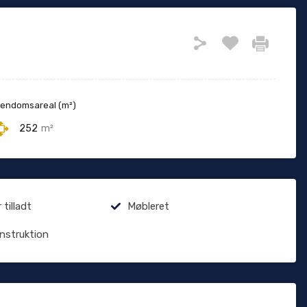
jendomsareal (m²)
252
m²
tilladt
Møbleret
onstruktion