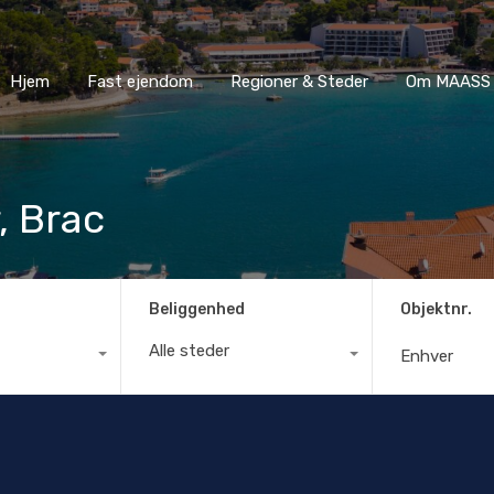
Hjem
Fast ejendom
Regioner & Steder
Om MA
Hjem
Fast ejendom
Regioner & Steder
Om MAASS 
, Brac
Beliggenhed
Objektnr.
Alle steder