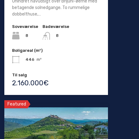
Uhindret havudsigt over Brijuni-øerne med
betagende solnedgange. To rummelige
dobbelthuse,…
Soveværelse
Badeværelse
8
8
Boligareal (m²)
446
m²
Til salg
2.160.000€
Featured