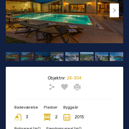
Objektnr:
2K-304
Badeværelse
Pladser
Byggeår
3
2
2015
Boligareal (m²)
Ejendomsareal (m²)