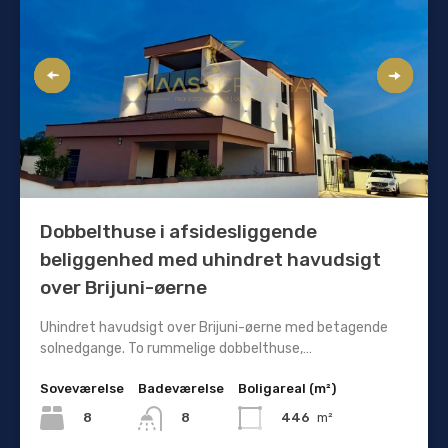
Dobbelthuse i afsidesliggende
beliggenhed med uhindret havudsigt
over Brijuni-øerne
Uhindret havudsigt over Brijuni-øerne med betagende
solnedgange. To rummelige dobbelthuse,…
Soveværelse
Badeværelse
Boligareal (m²)
8
446
m²
8