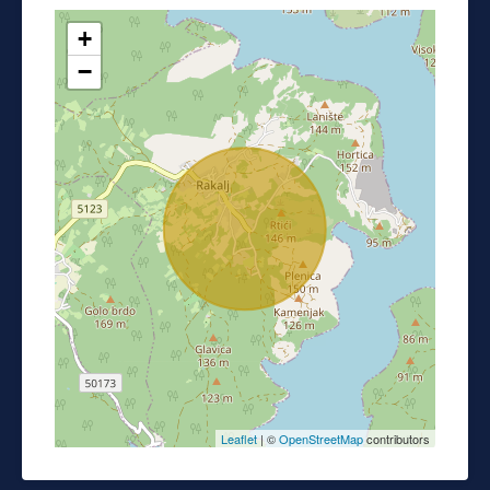
+
−
Leaflet
| ©
OpenStreetMap
contributors