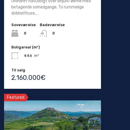
Uhindret havudsigt over Brijuni-øerne med
betagende solnedgange. To rummelige
dobbelthuse,…
Soveværelse
Badeværelse
8
8
Boligareal (m²)
446
m²
Til salg
2.160.000€
Featured