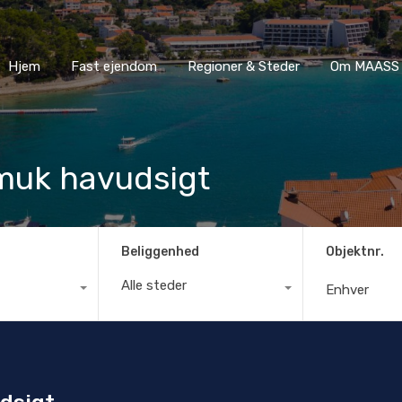
Hjem
Fast ejendom
Regioner & Steder
Om MA
Hjem
Fast ejendom
Regioner & Steder
Om MAASS 
muk havudsigt
Beliggenhed
Objektnr.
Alle steder