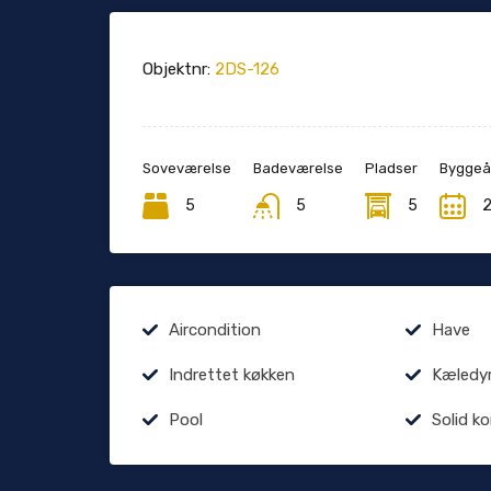
Objektnr:
2DS-126
Soveværelse
Badeværelse
Pladser
Byggeå
5
5
5
Aircondition
Have
Indrettet køkken
Kæledyr 
Pool
Solid k