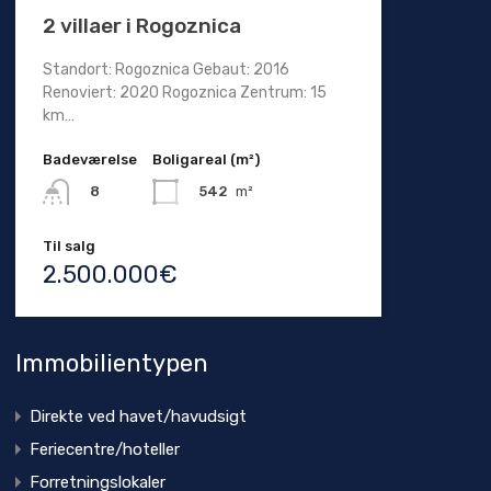
2 villaer i Rogoznica
Standort: Rogoznica Gebaut: 2016
Renoviert: 2020 Rogoznica Zentrum: 15
km…
Badeværelse
Boligareal (m²)
542
m²
8
Til salg
2.500.000€
Immobilientypen
Direkte ved havet/havudsigt
Feriecentre/hoteller
Forretningslokaler