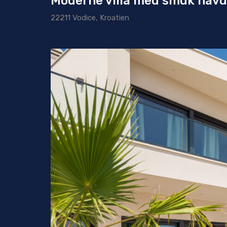
Moderne villa med smuk havu
22211 Vodice, Kroatien