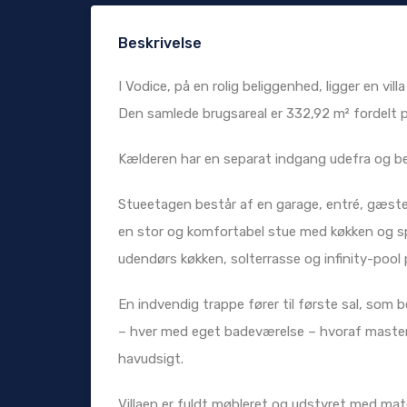
Beskrivelse
I Vodice, på en rolig beliggenhed, ligger en v
Den samlede brugsareal er 332,92 m² fordelt p
Kælderen har en separat indgang udefra og be
Stueetagen består af en garage, entré, gæste
en stor og komfortabel stue med køkken og s
udendørs køkken, solterrasse og infinity-pool
En indvendig trappe fører til første sal, som
– hver med eget badeværelse – hvoraf master
havudsigt.
Villaen er fuldt møbleret og udstyret med mater