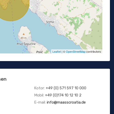
Leaflet
| ©
OpenStreetMap
contributors
men
Kotor:
+49 (0) 571 597 10 000
Mobil:
+49 (0)174 10 12 10 2
E-mail:
info@maasscroatia.de