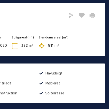
r
Boligareal (m²)
Ejendomsareal (m²)
2020
332
m²
811
m²
Havudsigt
tilladt
Møbleret
onstruktion
Solterrasse