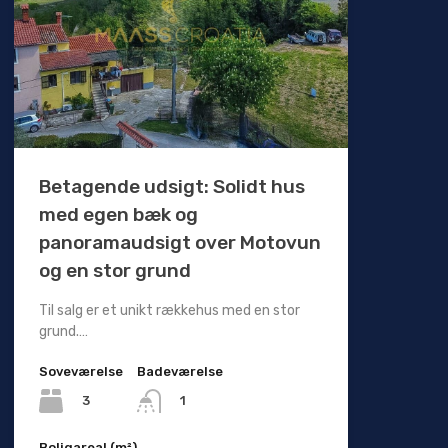
Betagende udsigt: Solidt hus
med egen bæk og
panoramaudsigt over Motovun
og en stor grund
Til salg er et unikt rækkehus med en stor
grund.…
Soveværelse
Badeværelse
3
1
Boligareal (m²)