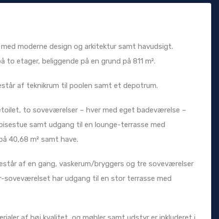
illa med moderne design og arkitektur samt havudsigt.
å to etager, beliggende på en grund på 811 m².
står af teknikrum til poolen samt et depotrum.
toilet, to soveværelser – hver med eget badeværelse –
pisestue samt udgang til en lounge-terrasse med
 på 40,68 m² samt have.
 består af en gang, vaskerum/bryggers og tre soveværelser
-soveværelset har udgang til en stor terrasse med
ialer af høj kvalitet, og møbler samt udstyr er inkluderet i