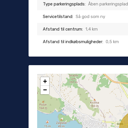
Type parkeringsplads:
Åben parkeringspla
Servicetilstand:
Så god som ny
Afstand til centrum:
1,4 km
Afstand til indkøbsmuligheder:
0,5 km
+
−