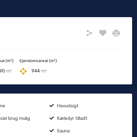
eal (m²)
Ejendomsareal (m²)
90
m²
944
m²
rme
Havudsigt
iel brug mulig
Kæledyr tilladt
Sauna