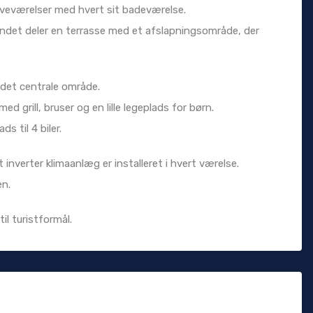
 soveværelser med hvert sit badeværelse.
andet deler en terrasse med et afslapningsområde, der
 det centrale område.
d grill, bruser og en lille legeplads for børn.
s til 4 biler.
inverter klimaanlæg er installeret i hvert værelse.
en.
il turistformål.