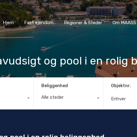
Hjem
Fast ejendom
Regioner & Steder
Om MA
Hjem
Fast ejendom
Regioner & Steder
Om MAASS 
vudsigt og pool i en rolig
Beliggenhed
Objektnr.
Alle steder