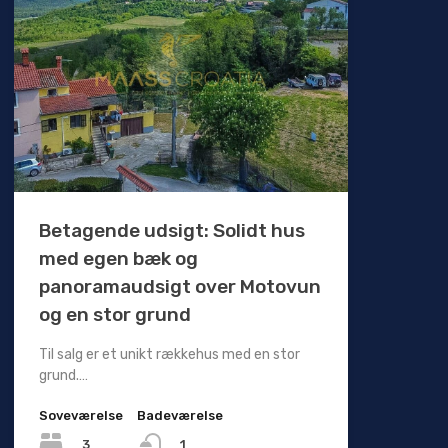
Betagende udsigt: Solidt hus
med egen bæk og
panoramaudsigt over Motovun
og en stor grund
Til salg er et unikt rækkehus med en stor
grund.…
Soveværelse
Badeværelse
3
1