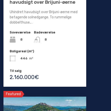
havudsigt over Brijuni-øerne
Uhindret havudsigt over Brijuni-øerne med
betagende solnedgange. To rummelige
dobbelthuse,…
Soveværelse
Badeværelse
8
8
Boligareal (m²)
446
m²
Til salg
2.160.000€
Featured