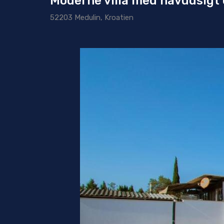
Moderne villa med havudsigt o
52203 Medulin, Kroatien