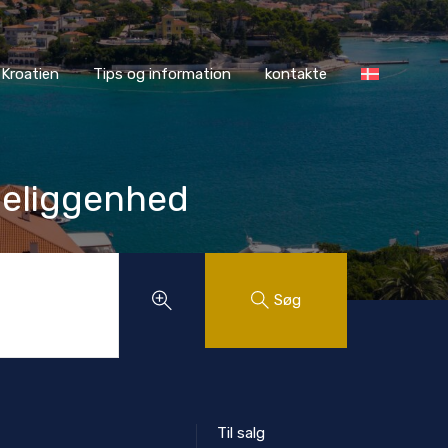
ASS Kroatien
Tips og information
kontakte
Kroatien
Tips og information
kontakte
 beliggenhed
Søg
Til salg