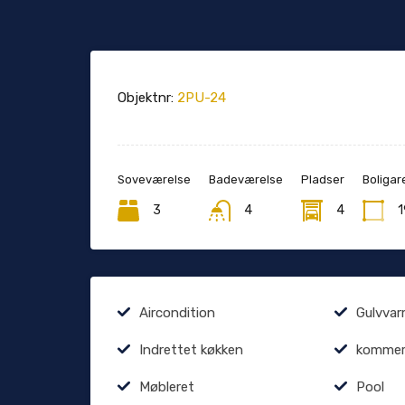
Objektnr:
2PU-24
Soveværelse
Badeværelse
Pladser
Boligar
3
4
4
1
Aircondition
Gulvva
Indrettet køkken
kommerc
Møbleret
Pool