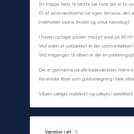
En trappe fører til første sal, hvor der er to
Et af soveværelserne har egen terrasse, det 
indeholder sauna, bruser og smuk havudsigt.
I haven optager poolen med et areal på 45 m²
Ved siden af ​​soldækket er der sommerkøkken me
Ved indgangen til villaen er der en parkeringsplad
Der er gulvvarme på alle badeværelser, mens et 
Keramiske fliser som gulvbelægning i hele villa
Villaen sælges møbleret og udlejes i øjeblikket t
Værelser i alt:
5