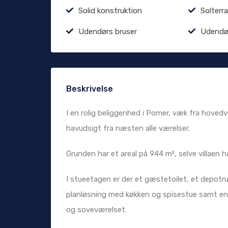
Solid konstruktion
Solterr
Udendørs bruser
Udendø
Beskrivelse
I en rolig beliggenhed i Pomer, væk fra hoved
havudsigt fra næsten alle værelser.
Grunden har et areal på 944 m², selve villaen ha
I stueetagen er der et gæstetoilet, et depot
planløsning med køkken og spisestue samt en 
og soveværelset.