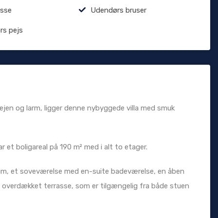
asse
Udendørs bruser
rs pejs
vejen og larm, ligger denne nybyggede villa med smuk
r et boligareal på 190 m² med i alt to etager.
rum, et soveværelse med en-suite badeværelse, en åben
overdækket terrasse, som er tilgængelig fra både stuen