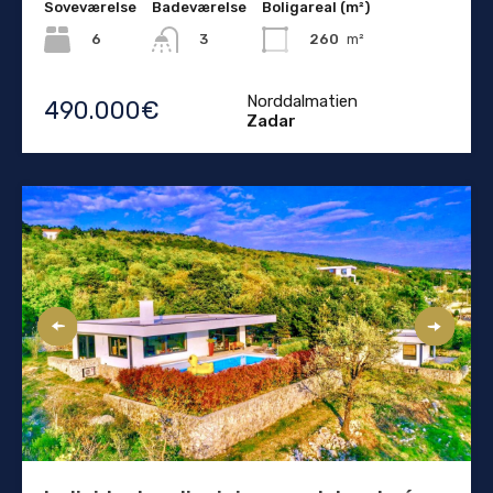
Soveværelse
Badeværelse
Boligareal (m²)
6
260
m²
3
Norddalmatien
490.000€
Zadar