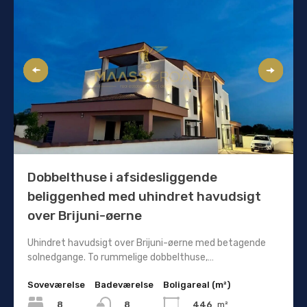
Dobbelthuse i afsidesliggende
beliggenhed med uhindret havudsigt
over Brijuni-øerne
Uhindret havudsigt over Brijuni-øerne med betagende
solnedgange. To rummelige dobbelthuse,…
Soveværelse
Badeværelse
Boligareal (m²)
8
446
m²
8