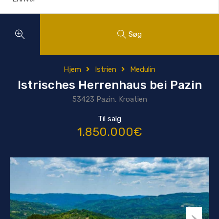
Søg
Hjem
Istrien
Medulin
Istrisches Herrenhaus bei Pazin
53423 Pazin, Kroatien
Til salg
1.850.000€