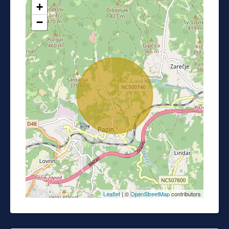
+
−
Leaflet
| ©
OpenStreetMap
contributors