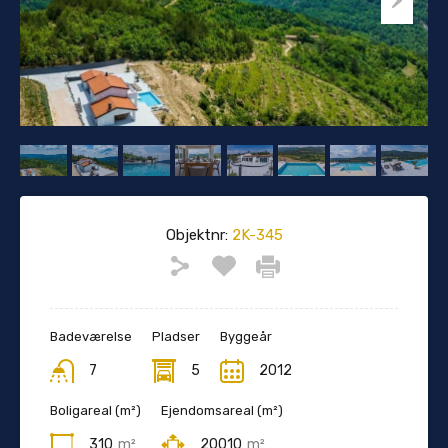
Objektnr:
2K-345
Badeværelse
Pladser
Byggeår
7
5
2012
Boligareal (m²)
Ejendomsareal (m²)
310
m²
20010
m²