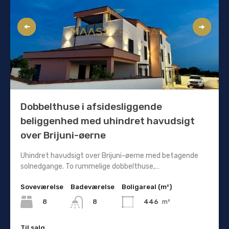
Dobbelthuse i afsidesliggende
beliggenhed med uhindret havudsigt
over Brijuni-øerne
Uhindret havudsigt over Brijuni-øerne med betagende
solnedgange. To rummelige dobbelthuse,…
Soveværelse
Badeværelse
Boligareal (m²)
8
446
m²
8
Til salg