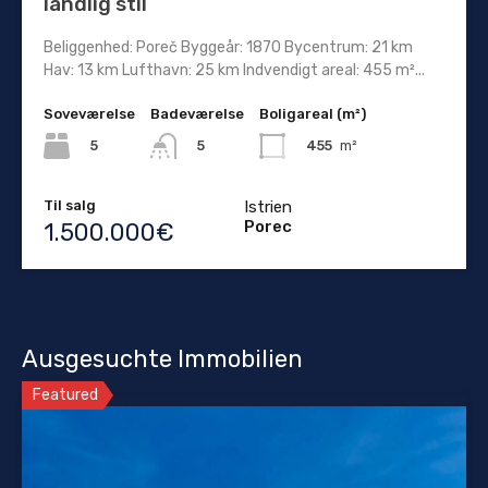
landlig stil
Beliggenhed: Poreč Byggeår: 1870 Bycentrum: 21 km
Hav: 13 km Lufthavn: 25 km Indvendigt areal: 455 m²...
Soveværelse
Badeværelse
Boligareal (m²)
5
455
m²
5
Til salg
Istrien
Porec
1.500.000€
Ausgesuchte Immobilien
Featured