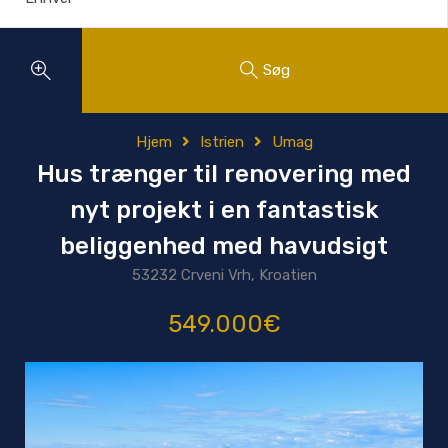
Søg
Hjem
Istrien
Umag
Hus trænger til renovering med
nyt projekt i en fantastisk
beliggenhed med havudsigt
53232 Crveni Vrh, Kroatien
549.000€