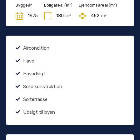
Byggeår
Boligareal (m²)
Ejendomsareal (m²)
1975
180
m²
452
m²
Aircondition
Have
Havudsigt
Solid konstruktion
Solterrasse
Udsigt til byen