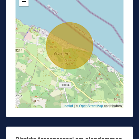
−
Leaflet
| ©
OpenStreetMap
contributors