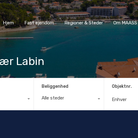
Hjem
Fast ejendom
Regioner & Steder
Om MA
Hjem
Fast ejendom
Regioner & Steder
Om MAASS 
ær Labin
Beliggenhed
Objektnr.
Alle steder