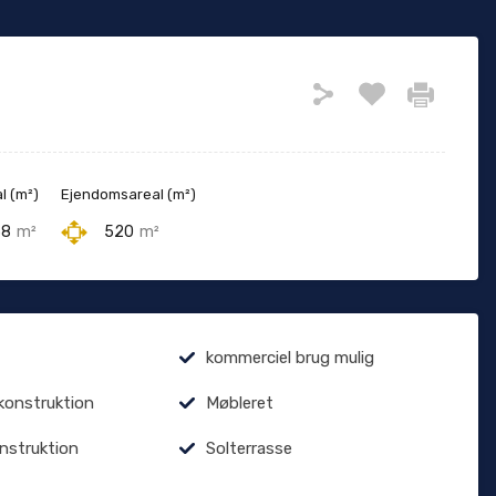
l (m²)
Ejendomsareal (m²)
38
m²
520
m²
kommerciel brug mulig
konstruktion
Møbleret
onstruktion
Solterrasse