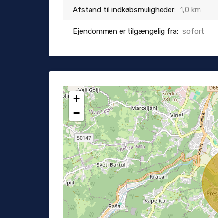
Afstand til indkøbsmuligheder:
1,0 km
Ejendommen er tilgængelig fra:
sofort
+
−