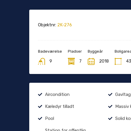
Objektnr:
2K-276
Badeværelse
Pladser
Byggeår
Boligarea
9
7
2018
4
Aircondition
Gavltag
Kæledyr tilladt
Massiv 
Pool
Solid k
Station for offentlig