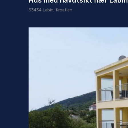
Hus med havutsikt nær Labin
53434 Labin, Kroatien