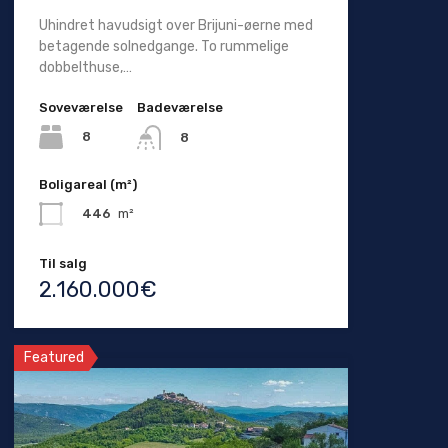
Uhindret havudsigt over Brijuni-øerne med
betagende solnedgange. To rummelige
dobbelthuse,…
Soveværelse
Badeværelse
8
8
Boligareal (m²)
446
m²
Til salg
2.160.000€
Featured