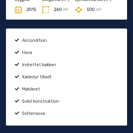
2015
260
m²
500
m²
Aircondition
Have
Indrettet køkken
Kæledyr tilladt
Møbleret
Solid konstruktion
Solterrasse