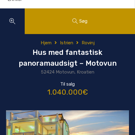
Søg
Hjem
Istrien
Rovinj
Hus med fantastisk
panoramaudsigt – Motovun
52424 Motovun, Kroatien
Til salg
1.040.000€