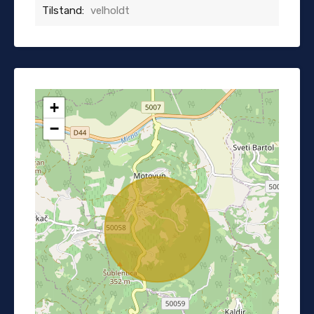
Tilstand:
velholdt
+
−