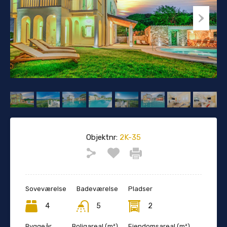
Objektnr:
2K-35
Soveværelse
Badeværelse
Pladser
4
5
2
Byggeår
Boligareal (m²)
Ejendomsareal (m²)