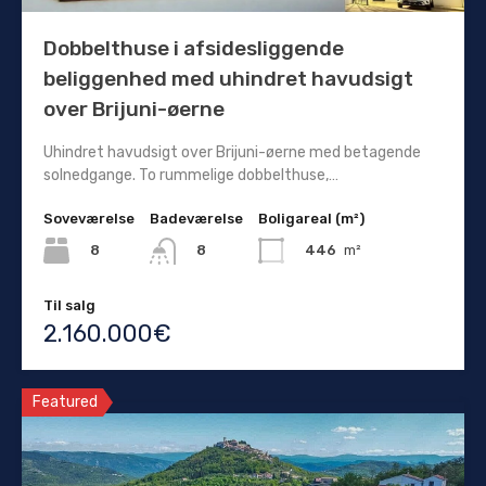
Dobbelthuse i afsidesliggende
beliggenhed med uhindret havudsigt
over Brijuni-øerne
Uhindret havudsigt over Brijuni-øerne med betagende
solnedgange. To rummelige dobbelthuse,…
Soveværelse
Badeværelse
Boligareal (m²)
8
446
m²
8
Til salg
2.160.000€
Featured