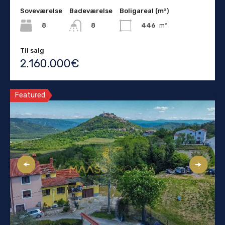
Soveværelse
Badeværelse
Boligareal (m²)
8
446
m²
8
Til salg
2.160.000€
Featured