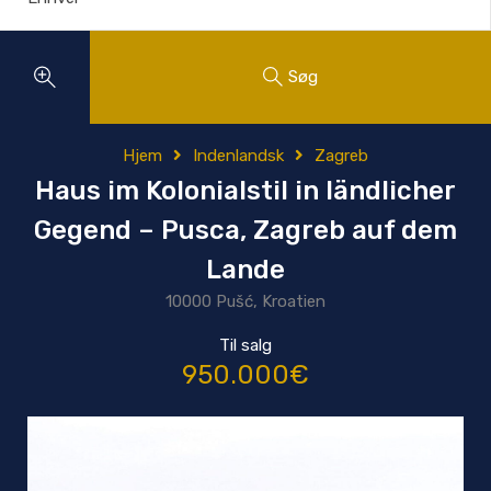
Søg
Hjem
Indenlandsk
Zagreb
Haus im Kolonialstil in ländlicher
Gegend – Pusca, Zagreb auf dem
Lande
10000 Pušć, Kroatien
Til salg
950.000€