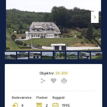
Objektnr:
2K-309
Badeværelse
Pladser
Byggeår
4
2
1995