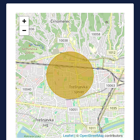
+
−
Leaflet
| ©
OpenStreetMap
contributors