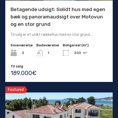
Betagende udsigt: Solidt hus med egen
bæk og panoramaudsigt over Motovun
og en stor grund
Til salg er et unikt rækkehus med en stor grund.…
Soveværelse
Badeværelse
Boligareal (m²)
3
200
m²
1
Til salg
189.000€
Featured