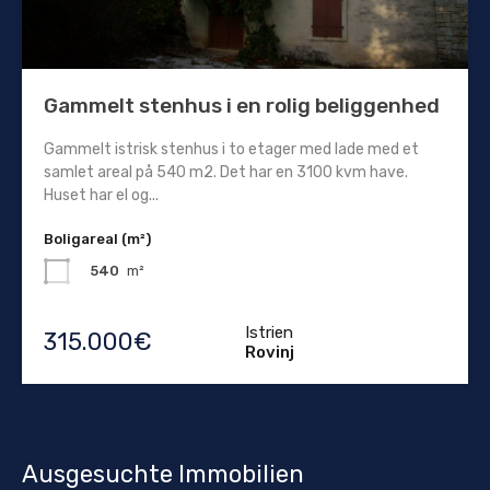
Gammelt stenhus i en rolig beliggenhed
Gammelt istrisk stenhus i to etager med lade med et
samlet areal på 540 m2. Det har en 3100 kvm have.
Huset har el og...
Boligareal (m²)
540
m²
Istrien
315.000€
Rovinj
Ausgesuchte Immobilien