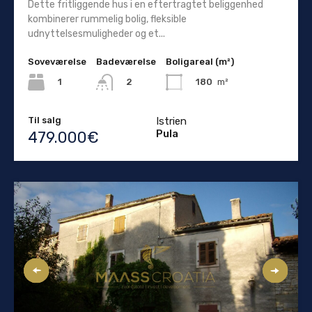
Dette fritliggende hus i en eftertragtet beliggenhed
kombinerer rummelig bolig, fleksible
udnyttelsesmuligheder og et...
Soveværelse
Badeværelse
Boligareal (m²)
1
180
m²
2
Til salg
Istrien
Pula
479.000€