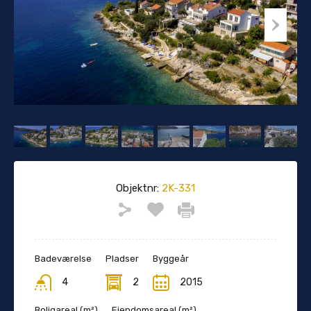
Objektnr:
2K-331
Badeværelse
Pladser
Byggeår
4
2
2015
Boligareal (m²)
Ejendomsareal (m²)