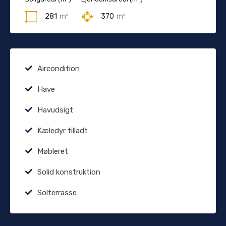
281
m²
370
m²
Aircondition
Have
Havudsigt
Kæledyr tilladt
Møbleret
Solid konstruktion
Solterrasse