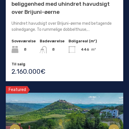
beliggenhed med uhindret havudsigt
over Brijuni-øerne
Uhindret havudsigt over Brijuni-øerne med betagende
solnedgange. To rummelige dobbelthuse,…
Soveværelse
Badeværelse
Boligareal (m²)
8
446
m²
8
Til salg
2.160.000€
Featured