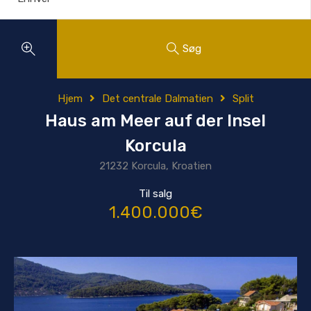
Søg
Hjem
Det centrale Dalmatien
Split
Haus am Meer auf der Insel
Korcula
21232 Korcula, Kroatien
Til salg
1.400.000€