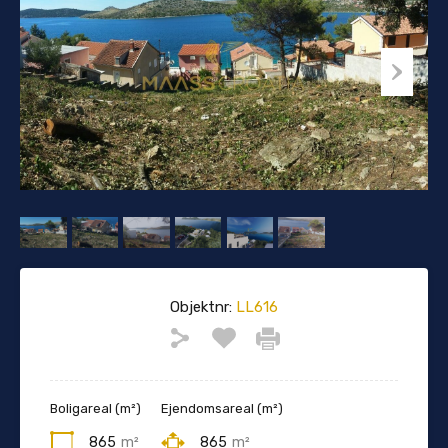
Objektnr:
LL616
Boligareal (m²)
Ejendomsareal (m²)
865
m²
865
m²