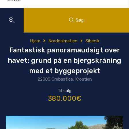
Søg
Hjem
Norddalmatien
Sibenik
Fantastisk panoramaudsigt over
havet: grund på en bjergskråning
med et byggeprojekt
22000 Grebastica, Kroatien
Til salg
380.000€