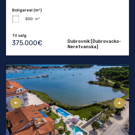
Boligareal (m²)
300
m²
Til salg
Dubrovnik [Dubrovacko-
375.000€
Neretvanska]