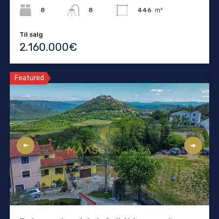
8
446
m²
8
Til salg
2.160.000€
Featured