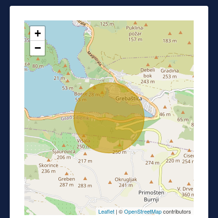
+
−
Leaflet
| ©
OpenStreetMap
contributors