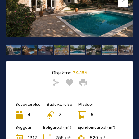
Objektnr:
2K-185
Soveværelse
Badeværelse
Pladser
4
3
5
Byggeår
Boligareal (m²)
Ejendomsareal (m²)
1912
255
m²
820
m²