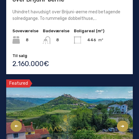
Uhindret havudsigt over Brijuni-øerne med betagende
solnedgange. To rummelige dobbelthuse,…
Soveværelse
Badeværelse
Boligareal (m²)
8
446
m²
8
Til salg
2.160.000€
Featured