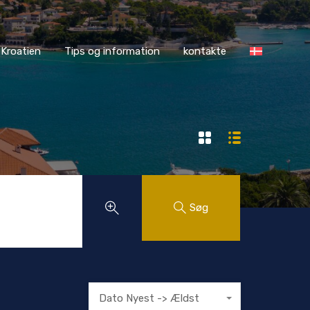
ASS Kroatien
Tips og information
kontakte
Kroatien
Tips og information
kontakte
Søg
Dato Nyest -> Ældst