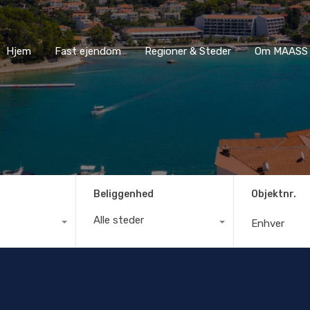
Hjem
Fast ejendom
Regioner & Steder
Om MA
Hjem
Fast ejendom
Regioner & Steder
Om MAASS 
Beliggenhed
Objektnr.
Alle steder