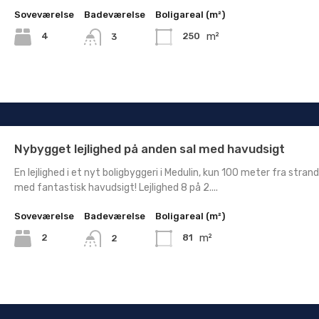
Soveværelse
Badeværelse
Boligareal (m²)
m²
4
250
3
Nybygget lejlighed på anden sal med havudsigt
En lejlighed i et nyt boligbyggeri i Medulin, kun 100 meter fra stran
med fantastisk havudsigt! Lejlighed 8 på 2....
Soveværelse
Badeværelse
Boligareal (m²)
m²
2
81
2