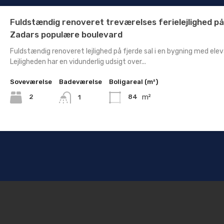
Fuldstændig renoveret treværelses ferielejlighed p
Zadars populære boulevard
Fuldstændig renoveret lejlighed på fjerde sal i en bygning med elev
Lejligheden har en vidunderlig udsigt over...
Soveværelse
Badeværelse
Boligareal (m²)
m²
2
84
1