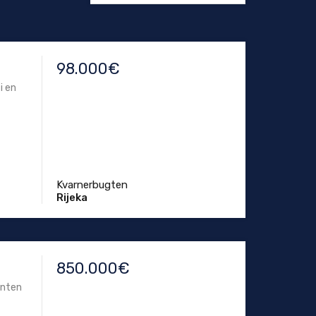
98.000€
i en
Kvarnerbugten
Rijeka
850.000€
anten