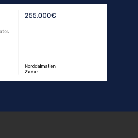
å
255.000€
ator.
Norddalmatien
Zadar