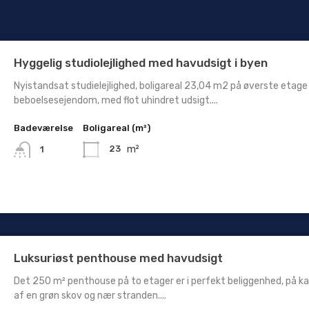
Hyggelig studiolejlighed med havudsigt i byen
Nyistandsat studielejlighed, boligareal 23,04 m2 på øverste etage 
beboelsesejendom, med flot uhindret udsigt....
Badeværelse
Boligareal (m²)
m²
23
1
Luksuriøst penthouse med havudsigt
Det 250 m² penthouse på to etager er i perfekt beliggenhed, på k
af ​​en grøn skov og nær stranden....