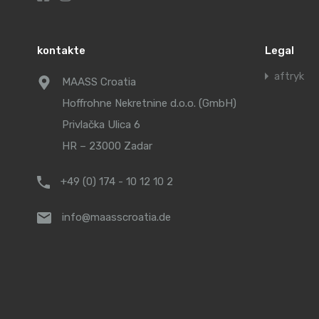
kontakte
Legal
aftryk
MAASS Croatia
Hoffrohne Nekretnine d.o.o. (GmbH)
Privlačka Ulica 6
HR – 23000 Zadar
+49 (0) 174 - 10 12 10 2
info@maasscroatia.de