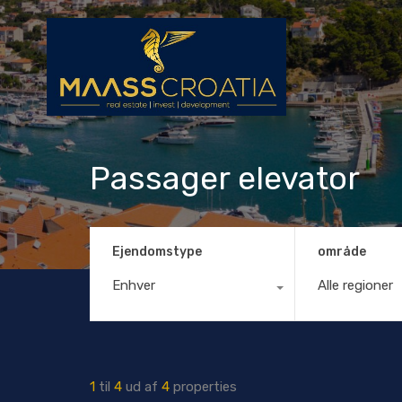
Passager elevator
Ejendomstype
område
Enhver
Alle regioner
1
til
4
ud af
4
properties