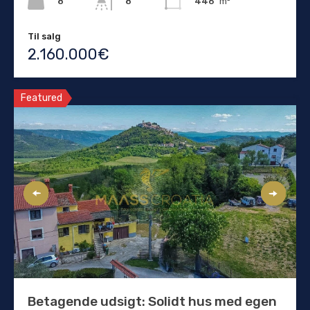
8
446
m²
8
Til salg
2.160.000€
Featured
Betagende udsigt: Solidt hus med egen