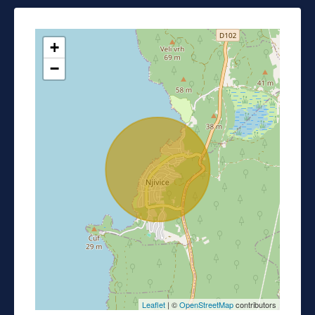
+
−
Leaflet
| ©
OpenStreetMap
contributors