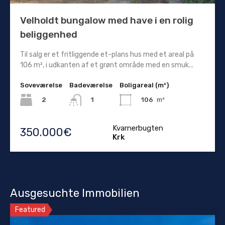
Velholdt bungalow med have i en rolig
beliggenhed
Til salg er et fritliggende et-plans hus med et areal på
106 m², i udkanten af ​​et grønt område med en smuk...
Soveværelse
Badeværelse
Boligareal (m²)
2
106
m²
1
Kvarnerbugten
350.000€
Krk
Ausgesuchte Immobilien
Featured