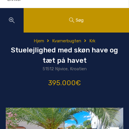
Søg
Hjem
Kvarnerbugten
Krk
Stuelejlighed med skøn have og
tæt på havet
51512 Njivice, Kroatien
395.000€