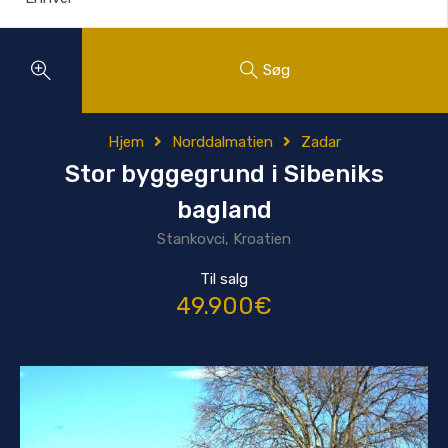
Søg
Hjem
Norddalmatien
Zadar
Stor byggegrund i Sibeniks
bagland
Stankovci, Kroatien
Til salg
49.900€