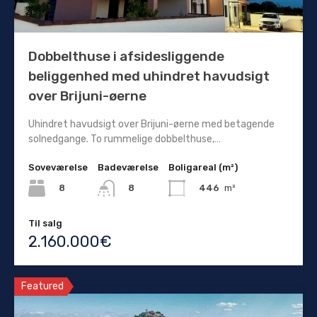
Dobbelthuse i afsidesliggende
beliggenhed med uhindret havudsigt
over Brijuni-øerne
Uhindret havudsigt over Brijuni-øerne med betagende
solnedgange. To rummelige dobbelthuse,…
Soveværelse
Badeværelse
Boligareal (m²)
8
446
m²
8
Til salg
2.160.000€
Featured