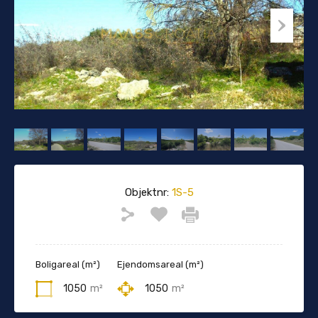
Objektnr:
1S-5
Boligareal (m²)
Ejendomsareal (m²)
1050
m²
1050
m²