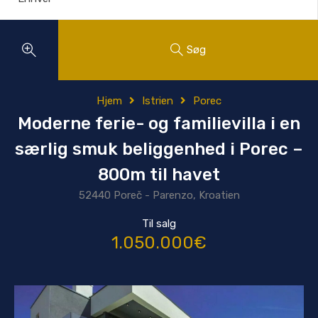
Søg
Hjem
Istrien
Porec
Moderne ferie- og familievilla i en
særlig smuk beliggenhed i Porec –
800m til havet
52440 Poreč - Parenzo, Kroatien
Til salg
1.050.000€