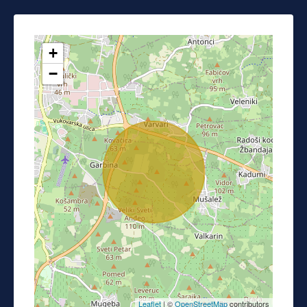
+
−
Leaflet
| ©
OpenStreetMap
contributors