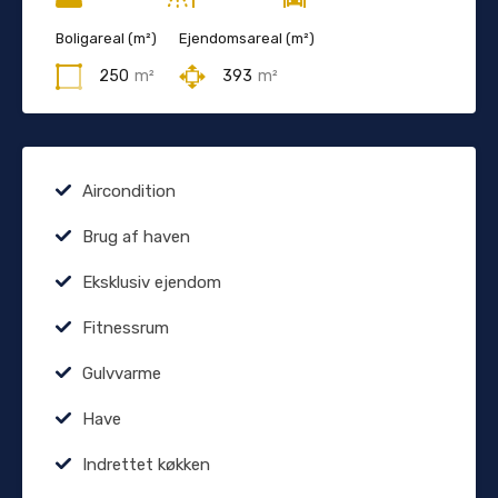
Boligareal (m²)
Ejendomsareal (m²)
250
m²
393
m²
Aircondition
Brug af haven
Eksklusiv ejendom
Fitnessrum
Gulvvarme
Have
Indrettet køkken