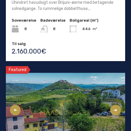
Uhindret havudsigt over Brijuni-øerne med betagende
solnedgange. To rummelige dobbelthuse,…
Soveværelse
Badeværelse
Boligareal (m²)
8
446
m²
8
Til salg
2.160.000€
Featured