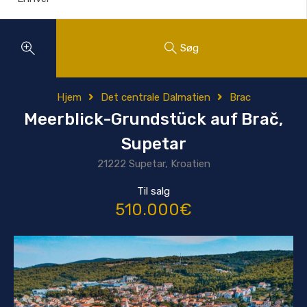
Søg
Hjem
Det centrale Dalmatien
Brac
Meerblick-Grundstück auf Brač,
Supetar
21222 Supetar, Kroatien
Til salg
510.000€