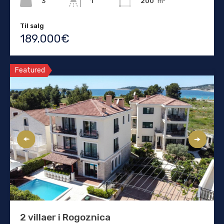
3
200
m²
1
Til salg
189.000€
Featured
2 villaer i Rogoznica