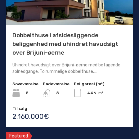
Dobbelthuse i afsidesliggende
beliggenhed med uhindret havudsigt
over Brijuni-øerne
Uhindret havudsigt over Brijuni-øerne med betagende
solnedgange. To rummelige dobbelthuse,…
Soveværelse
Badeværelse
Boligareal (m²)
8
446
m²
8
Til salg
2.160.000€
Featured