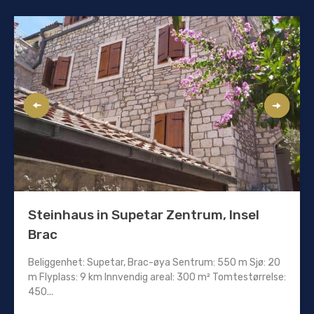
Steinhaus in Supetar Zentrum, Insel
Brac
Beliggenhet: Supetar, Brac-øya Sentrum: 550 m Sjø: 20
m Flyplass: 9 km Innvendig areal: 300 m² Tomtestørrelse:
450...