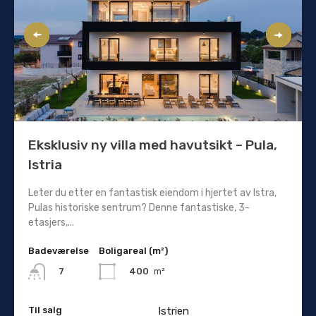
Eksklusiv ny villa med havutsikt – Pula,
Istria
Leter du etter en fantastisk eiendom i hjertet av Istra,
Pulas historiske sentrum? Denne fantastiske, 3-
etasjers,...
Badeværelse
Boligareal (m²)
400
m²
7
Til salg
Istrien