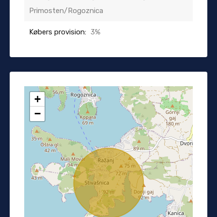
Primosten/Rogoznica
Købers provision:
3%
+
−