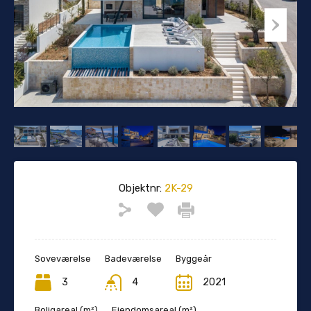
Objektnr:
2K-29
Soveværelse
Badeværelse
Byggeår
3
4
2021
Boligareal (m²)
Ejendomsareal (m²)