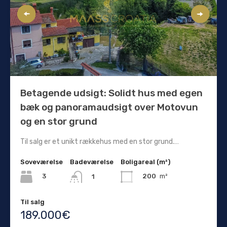
Betagende udsigt: Solidt hus med egen
bæk og panoramaudsigt over Motovun
og en stor grund
Til salg er et unikt rækkehus med en stor grund.…
Soveværelse
Badeværelse
Boligareal (m²)
3
200
m²
1
Til salg
189.000€