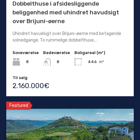
Dobbelthuse i afsidesliggende
beliggenhed med uhindret havudsigt
over Brijuni-øerne
Uhindret havudsigt over Brijuni-øerne med betagende
solnedgange. To rummelige dobbelthuse,…
Soveværelse
Badeværelse
Boligareal (m²)
8
446
m²
8
Til salg
2.160.000€
Featured