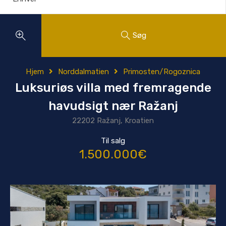
Søg
Hjem
Norddalmatien
Primosten/Rogoznica
Luksuriøs villa med fremragende
havudsigt nær Ražanj
22202 Ražanj, Kroatien
Til salg
1.500.000€