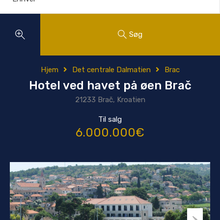
Søg
Hjem
Det centrale Dalmatien
Brac
Hotel ved havet på øen Brač
21233 Brač, Kroatien
Til salg
6.000.000€