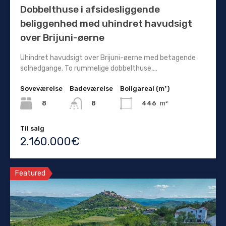
Dobbelthuse i afsidesliggende
beliggenhed med uhindret havudsigt
over Brijuni-øerne
Uhindret havudsigt over Brijuni-øerne med betagende
solnedgange. To rummelige dobbelthuse,…
Soveværelse
Badeværelse
Boligareal (m²)
8
446
m²
8
Til salg
2.160.000€
Featured