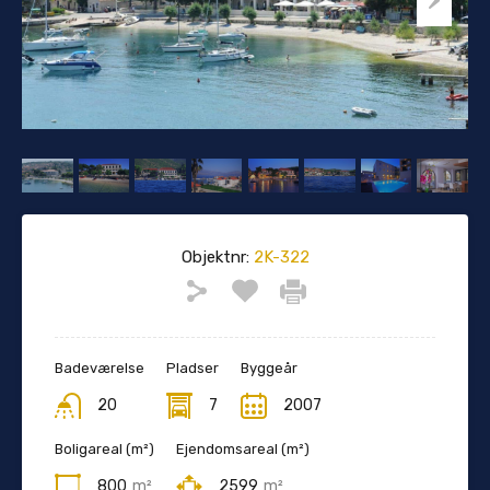
Objektnr:
2K-322
Badeværelse
Pladser
Byggeår
20
7
2007
Boligareal (m²)
Ejendomsareal (m²)
800
m²
2599
m²