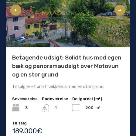
Betagende udsigt: Solidt hus med egen
bæk og panoramaudsigt over Motovun
og en stor grund
Til salg er et unikt rækkehus med en stor grund.…
Soveværelse
Badeværelse
Boligareal (m²)
3
200
m²
1
Til salg
189.000€