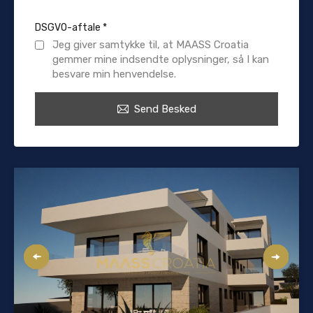
DSGVO-aftale
*
Jeg giver samtykke til, at MAASS Croatia
gemmer mine indsendte oplysninger, så I kan
besvare min henvendelse.
Send Besked