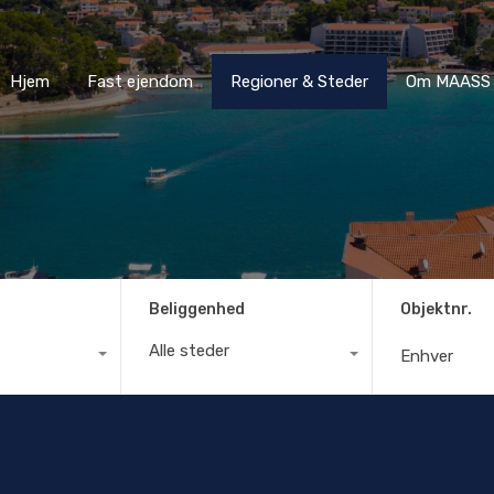
Hjem
Fast ejendom
Regioner & Steder
Om MA
Hjem
Fast ejendom
Regioner & Steder
Om MAASS 
Beliggenhed
Objektnr.
Alle steder