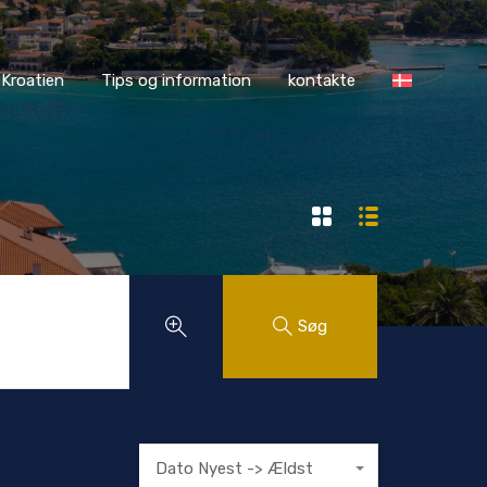
ASS Kroatien
Tips og information
kontakte
Kroatien
Tips og information
kontakte
Søg
Dato Nyest -> Ældst