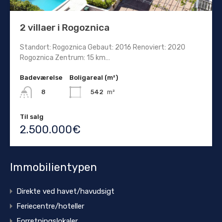
2 villaer i Rogoznica
Standort: Rogoznica Gebaut: 2016 Renoviert: 2020
Rogoznica Zentrum: 15 km…
Badeværelse
Boligareal (m²)
542
m²
8
Til salg
2.500.000€
Immobilientypen
Direkte ved havet/havudsigt
Feriecentre/hoteller
Forretningslokaler