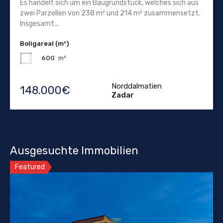
Es handelt sich um ein Baugrundstück, welches sich aus
zwei Parzellen von 238 m² und 214 m² zusammensetzt.
Insgesamt...
Boligareal (m²)
600
m²
Norddalmatien
148.000€
Zadar
Ausgesuchte Immobilien
Featured