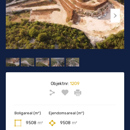
Objektnr:
1209
Boligareal (m²)
Ejendomsareal (m²)
9508
m²
9508
m²