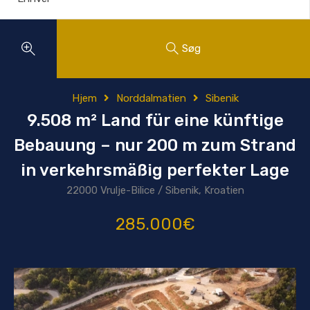
Søg
Hjem
Norddalmatien
Sibenik
9.508 m² Land für eine künftige
Bebauung – nur 200 m zum Strand
in verkehrsmäßig perfekter Lage
22000 Vrulje-Bilice / Sibenik, Kroatien
285.000€