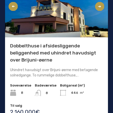
Dobbelthuse i afsidesliggende
beliggenhed med uhindret havudsigt
over Brijuni-øerne
Uhindret havudsigt over Brijuni-øerne med betagende
solnedgange. To rummelige dobbelthuse,…
Soveværelse
Badeværelse
Boligareal (m²)
8
446
m²
8
Til salg
2.160.000€