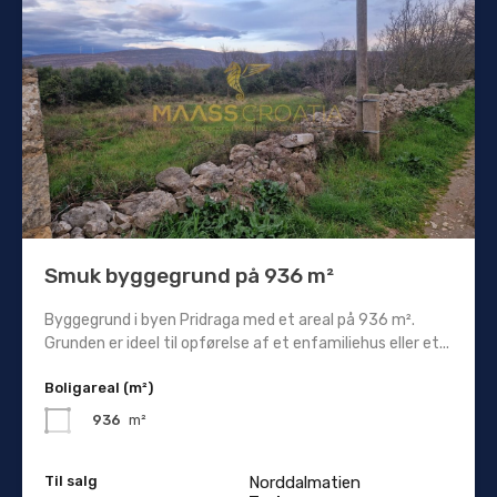
Smuk byggegrund på 936 m²
Byggegrund i byen Pridraga med et areal på 936 m².
Grunden er ideel til opførelse af et enfamiliehus eller et...
Boligareal (m²)
936
m²
Til salg
Norddalmatien