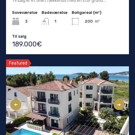
Til salg er et unikt rækkehus med en stor grund.…
Soveværelse
Badeværelse
Boligareal (m²)
3
200
m²
1
Til salg
189.000€
Featured