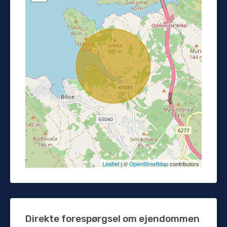
Leaflet
| ©
OpenStreetMap
contributors
Direkte forespørgsel om ejendommen